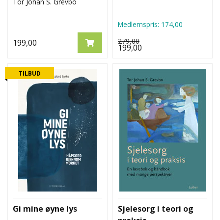
Tor Johan S. Grevbo
Medlemspris:
174,00
279,00
199,00
199,00
TILBUD
Gi mine øyne lys
Sjelesorg i teori og