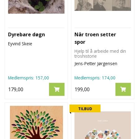
Dyrebare døgn
Når troen setter
spor
Eyvind Skeie
Hjelp til å arbeide med din
troshistorie
Jens-Petter Jørgensen
Medlemspris:
157,00
Medlemspris:
174,00
179,00
199,00
TILBUD