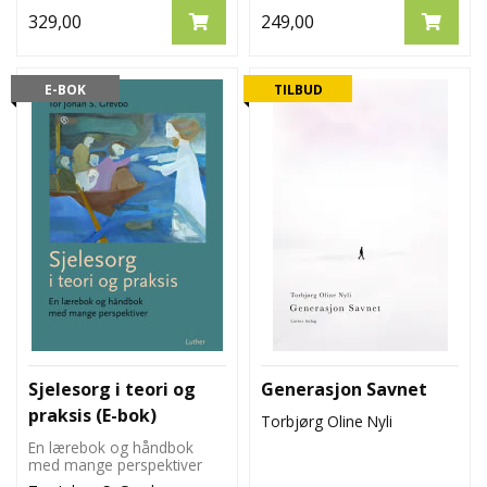
329,00
249,00
E-BOK
TILBUD
Sjelesorg i teori og
Generasjon Savnet
praksis (E-bok)
Torbjørg Oline Nyli
En lærebok og håndbok
med mange perspektiver