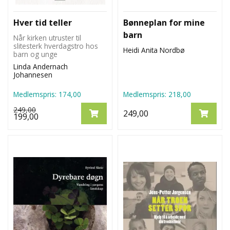
Hver tid teller
Bønneplan for mine
barn
Når kirken utruster til
slitesterk hverdagstro hos
Heidi Anita Nordbø
barn og unge
Linda Andernach
Johannesen
Medlemspris:
174,00
Medlemspris:
218,00
249,00
249,00
199,00