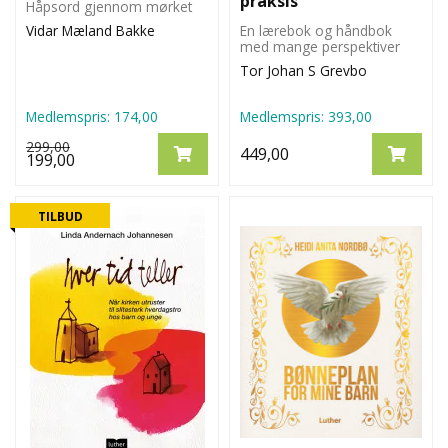
praksis
Håpsord gjennom mørket
Vidar Mæland Bakke
En lærebok og håndbok
med mange perspektiver
Tor Johan S Grevbo
Medlemspris:
174,00
Medlemspris:
393,00
299,00
449,00
199,00
TILBUD