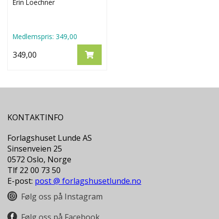
Erin Loechner
Medlemspris:
349,00
349,00
KONTAKTINFO
Forlagshuset Lunde AS
Sinsenveien 25
0572 Oslo, Norge
Tlf 22 00 73 50
E-post:
post @ forlagshusetlunde.no
Følg oss på Instagram
Følg oss på Facebook