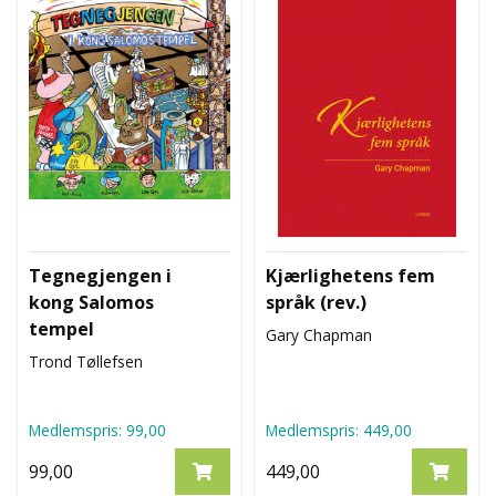
Tegnegjengen i
Kjærlighetens fem
kong Salomos
språk (rev.)
tempel
Gary Chapman
Trond Tøllefsen
Medlemspris:
99,00
Medlemspris:
449,00
99,00
449,00