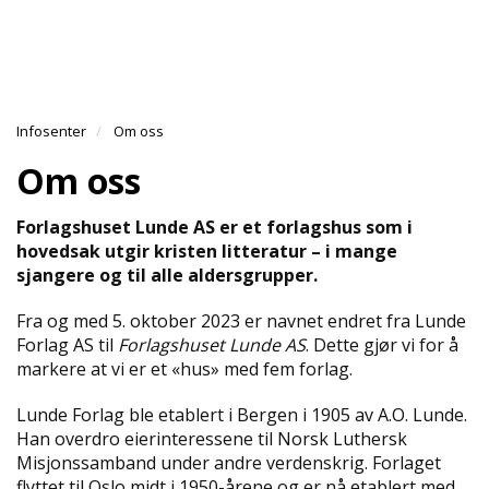
l
l
g
e
e
g
T
n
n
l
I
a
a
e
L
v
v
n
B
i
i
Infosenter
Om oss
a
A
g
g
v
K
Om oss
a
a
E
i
T
t
t
g
I
Forlagshuset Lunde AS er et forlagshus som i
i
i
a
L
hovedsak utgir kristen litteratur – i mange
o
o
t
F
sjangere og til alle aldersgrupper.
n
n
i
O
o
R
Fra og med 5. oktober 2023 er navnet endret fra Lunde
n
S
Forlag AS til
Forlagshuset Lunde AS
. Dette gjør vi for å
I
markere at vi er et «hus» med fem forlag.
D
E
Lunde Forlag ble etablert i Bergen i 1905 av A.O. Lunde.
N
Han overdro eierinteressene til Norsk Luthersk
Misjonssamband under andre verdenskrig. Forlaget
A
flyttet til Oslo midt i 1950-årene og er nå etablert med