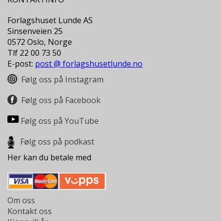
N
D
Forlagshuset Lunde AS
E
Sinsenveien 25
K
0572 Oslo, Norge
L
Tlf 22 00 73 50
U
E-post:
post @ forlagshusetlunde.no
B
B
Følg oss på Instagram
N
Følg oss på Facebook
Y
H
Følg oss på YouTube
E
T
Følg oss på podkast
E
R
Her kan du betale med
T
I
L
Om oss
B
Kontakt oss
U