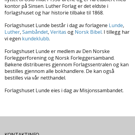
L
kontor på Sinsen. Luther Forlag er det eldste i
L
forlagshuset og har historie tilbake til 1868.
E
B
Ø
Forlagshuset Lunde består i dag av forlagene
Lunde
,
K
Luther
,
Sambåndet
,
Veritas
og
Norsk Bibel
. I tillegg har
E
vi egen
kundeklubb
.
R
Forlagshuset Lunde er medlem av Den Norske
Forleggerforening og Norsk Forleggersamband.
F
Bøkene distribueres gjennom Forlagssentralen og kan
O
bestilles gjennom alle bokhandlere. De kan også
R
bestilles via vår netthandel.
L
A
Forlagshuset Lunde eies i dag av Misjonssambandet.
G
E
N
E
K
KONTAKTINFO
U