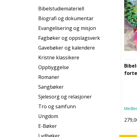
Bibelstudiemateriell
Biografi og dokumentar
Evangelisering og misjon
Fagbøker og oppslagsverk
Gavebøker og kalendere
Kristne klassikere
Bibe
Oppbyggelse
forte
Romaner
Sangbøker
Sjelesorg og relasjoner
Tro og samfunn
Medlem
Ungdom
279,0
E-Bøker
Lydbøker