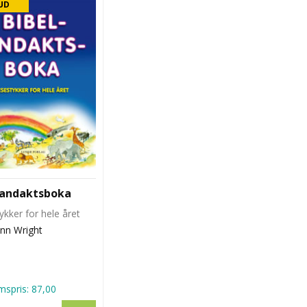
UD
landaktsboka
ykker for hele året
Ann Wright
spris:
87,00