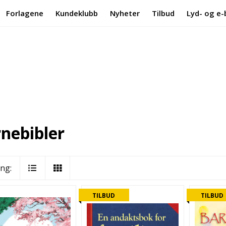
Forlagene
Kundeklubb
Nyheter
Tilbud
Lyd- og e-
nebibler
ing:
TILBUD
TILBUD