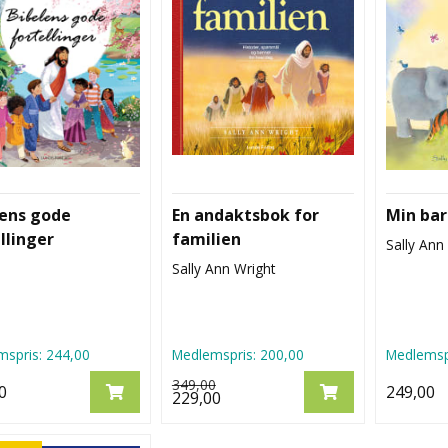
lens gode
En andaktsbok for
Min bar
llinger
familien
Sally Ann
Sally Ann Wright
spris:
244,00
Medlemspris:
200,00
Medlemsp
349,00
0
249,00
229,00