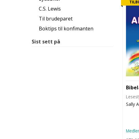
TILB
C.S. Lewis
Til brudeparet
Boktips til konfimanten
Sist sett på
Bibe
Lesest
Sally 
Medlem