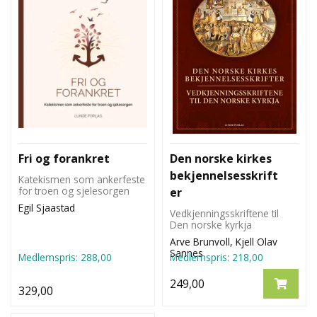
Fri og forankret
Den norske kirkes
bekjennelsesskrift
Katekismen som ankerfeste
for troen og sjelesorgen
er
Egil Sjaastad
Vedkjenningsskriftene til
Den norske kyrkja
Arve Brunvoll, Kjell Olav
Sannes
Medlemspris:
288,00
Medlemspris:
218,00
249,00
329,00