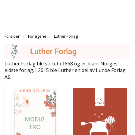
l
l
g
e
e
g
H
n
n
l
O
a
a
e
V
v
v
n
E
i
i
Forsiden
Forlagene
Luther Forlag
a
D
g
g
v
M
a
a
E
i
N
t
t
g
Y
i
i
Luther Forlag ble stiftet i 1868 og er blant Norges
a
o
o
eldste forlag. I 2015 ble Luther en del av Lunde Forlag
t
n
n
AS.
i
T
E
o
O
n
L
O
G
I
O
G
A
P