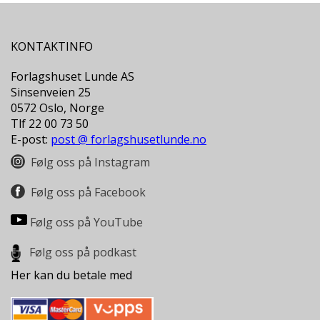
G
B
Ø
KONTAKTINFO
K
E
R
Forlagshuset Lunde AS
Sinsenveien 25
0572 Oslo, Norge
B
Tlf 22 00 73 50
I
O
E-post:
post @ forlagshusetlunde.no
G
Følg oss på Instagram
R
A
Følg oss på Facebook
F
I
O
Følg oss på YouTube
G
D
Følg oss på podkast
O
K
Her kan du betale med
U
M
E