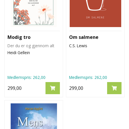
O
L
O
G
E
T
Modig tro
Om salmene
I
K
Der du er og gjennom alt
C.S. Lewis
K
Heidi Gellein
O
L
D
Medlemspris:
262,00
Medlemspris:
262,00
K
I
299,00
299,00
R
K
E
N
S
J