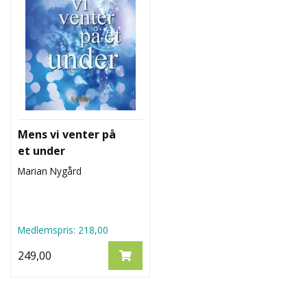
E
L
E
S
O
R
G
O
G
R
Mens vi venter på
E
L
et under
A
Marian Nygård
S
J
O
N
E
Medlemspris:
218,00
R
249,00
S
O
R