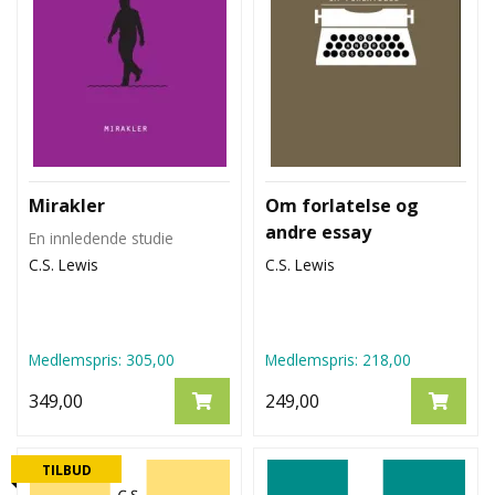
Mirakler
Om forlatelse og
andre essay
En innledende studie
C.S. Lewis
C.S. Lewis
Medlemspris:
305,00
Medlemspris:
218,00
349,00
249,00
TILBUD