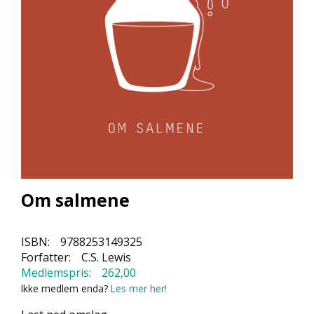
L
L
E
B
Ø
K
E
R
F
O
R
L
Om salmene
A
G
E
N
ISBN:
9788253149325
E
Forfatter:
C.S. Lewis
Medlemspris:
262,00
Ikke medlem enda?
Les mer her!
K
U