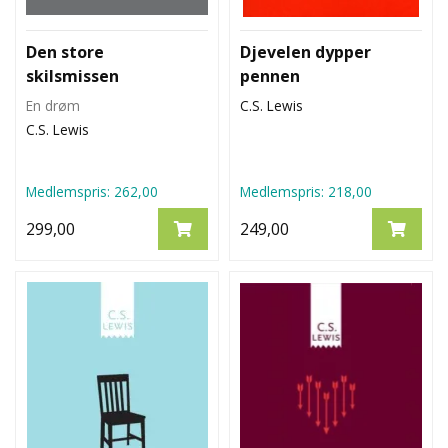
L
T
Den store
Djevelen dypper
skilsmissen
pennen
En drøm
C.S. Lewis
C.S. Lewis
Medlemspris:
262,00
Medlemspris:
218,00
299,00
249,00