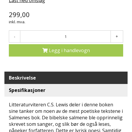
Last ned omslag
N
D
299,00
E
inkl. mva.
K
L
U
-
+
B
B
Legg i handlevogn
N
Y
H
E
Beskrivelse
T
E
Spesifikasjoner
R
Litteraturviteren C.S. Lewis deler i denne boken
T
sine tanker om noen av de mest poetiske tekstene i
I
Salmenes bok. De bibelske salmene ble opprinnelig
L
skrevet som sanger, og slik bør de også leses,
B
U
påpeker forfatteren. Dette er lyrisk poesi. Samtidig