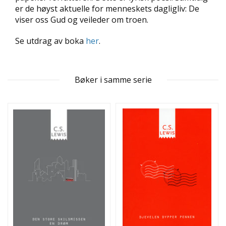
D
er de høyst aktuelle for menneskets dagligliv: De
viser oss Gud og veileder om troen.
L
Se utdrag av boka
her
.
Y
D
-
O
Bøker i samme serie
G
E
-
B
Ø
K
E
R
A
K
T
U
E