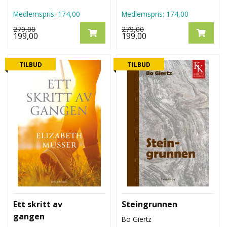
Medlemspris:
174,00
Medlemspris:
174,00
279,00
279,00
199,00
199,00
TILBUD
TILBUD
Ett skritt av
Steingrunnen
gangen
Bo Giertz