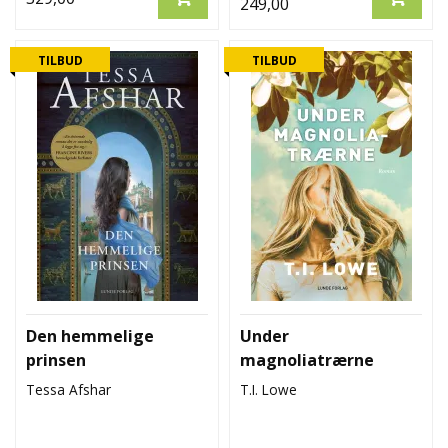
249,00
TILBUD
TILBUD
Den hemmelige
Under
prinsen
magnoliatrærne
Tessa Afshar
T.I. Lowe