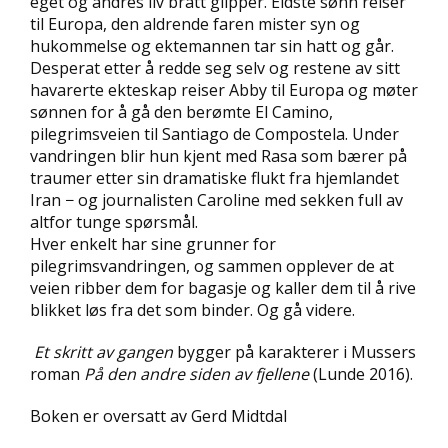
eget og andres liv brått glipper. Eldste sønn reiser
D
til Europa, den aldrende faren mister syn og
hukommelse og ektemannen tar sin hatt og går.
L
Desperat etter å redde seg selv og restene av sitt
Y
havarerte ekteskap reiser Abby til Europa og møter
D
sønnen for å gå den berømte El Camino,
-
pilegrimsveien til Santiago de Compostela. Under
O
vandringen blir hun kjent med Rasa som bærer på
G
E
traumer etter sin dramatiske flukt fra hjemlandet
-
Iran − og journalisten Caroline med sekken full av
B
altfor tunge spørsmål.
Ø
Hver enkelt har sine grunner for
K
pilegrimsvandringen, og sammen opplever de at
E
veien ribber dem for bagasje og kaller dem til å rive
R
blikket løs fra det som binder. Og gå videre.
Et skritt av gangen
bygger på karakterer i Mussers
A
roman
På den andre siden av fjellene
(Lunde 2016).
K
T
Boken er oversatt av Gerd Midtdal
U
E