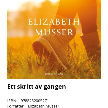
L
L
E
B
Ø
K
E
R
F
O
R
L
A
G
E
N
Ett skritt av gangen
E
ISBN:
9788252005271
K
Forfatter:
Elizabeth Musser
U