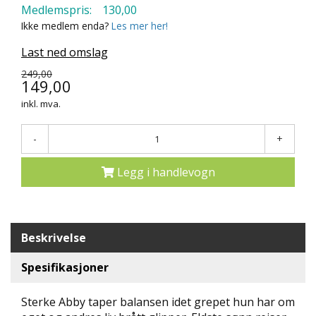
Medlemspris:
130,00
N
Ikke medlem enda?
Les mer her!
D
E
Last ned omslag
K
L
249,00
U
149,00
B
inkl. mva.
B
-
+
N
Y
H
Legg i handlevogn
E
T
E
R
Beskrivelse
T
Spesifikasjoner
I
L
B
Sterke Abby taper balansen idet grepet hun har om
U