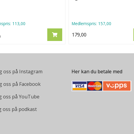
spris:
113,00
Medlemspris:
157,00
179,00
0
g oss på Instagram
Her kan du betale med
g oss på Facebook
g oss på YouTube
g oss på podkast