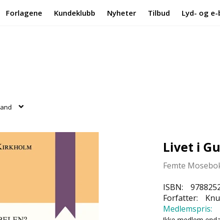
Forlagene
Kundeklubb
Nyheter
Tilbud
Lyd- og e-
 land
Livet i G
Femte Mosebok 
ISBN:
978825
Forfatter:
Knut
Medlemspris:
Ikke medlem end