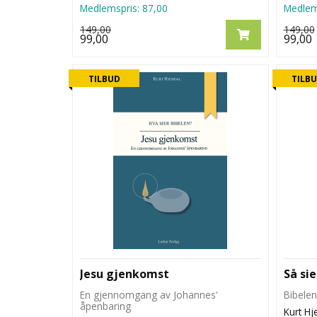
Medlemspris:
87,00
Medlem
149,00
149,00
99,00
99,00
TILBUD
TILB
Jesu gjenkomst
Så si
En gjennomgang av Johannes'
Bibelen
åpenbaring
Kurt H