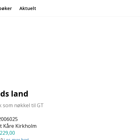
bøker
Aktuelt
Min side
Infosenter
uds land
som nøkkel til GT
2006025
 Kåre Kirkholm
229,00
a?
Les mer her!