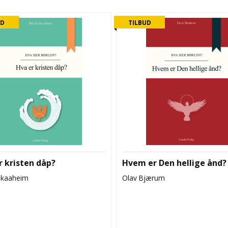
UD
TILBUD
r kristen dåp?
Hvem er Den hellige ånd?
Skaaheim
Olav Bjærum