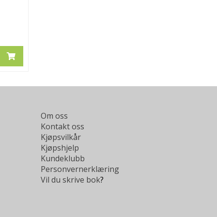
Om oss
Kontakt oss
Kjøpsvilkår
Kjøpshjelp
Kundeklubb
Personvernerklæring
Vil du skrive bok
?