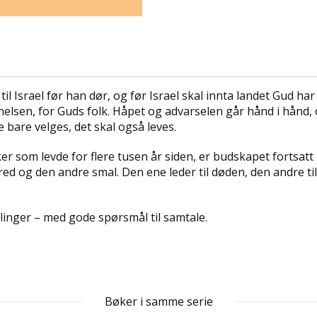
il Israel før han dør, og før Israel skal innta landet Gud h
elsen, for Guds folk. Håpet og advarselen går hånd i hånd, og
e bare velges, det skal også leves.
er som levde for flere tusen år siden, er budskapet fortsatt 
red og den andre smal. Den ene leder til døden, den andre til li
mlinger – med gode spørsmål til samtale.
Bøker i samme serie