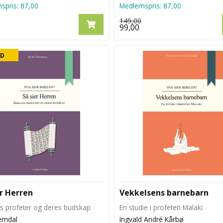
spris:
87,00
Medlemspris:
87,00
149,00
99,00
UD
er Herren
Vekkelsens barnebarn
s profeter og deres budskap
En studie i profeten Malaki
jemdal
Ingvald André Kårbø