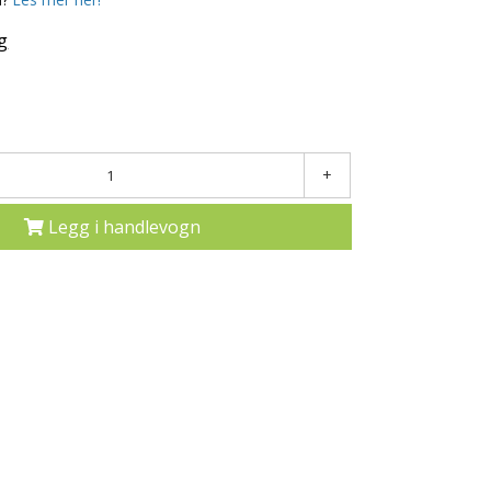
g
+
Legg i handlevogn