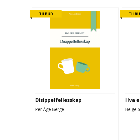
TILBUD
TILB
Disippelfellesskap
Hva e
Per Åge Berge
Helge 