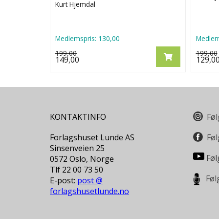
Kurt Hjemdal
Medlemspris:
130,00
Medlem
199,00
199,00
149,00
129,0
KONTAKTINFO
Føl
Forlagshuset Lunde AS
Føl
Sinsenveien 25
Føl
0572 Oslo, Norge
Tlf 22 00 73 50
Føl
E-post:
post @
forlagshusetlunde.no