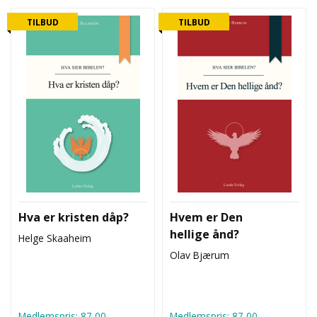
L
T
TILBUD
TILBUD
Hva er kristen dåp?
Hvem er Den
hellige ånd?
Helge Skaaheim
Olav Bjærum
Medlemspris:
87,00
Medlemspris:
87,00