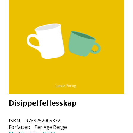
L
L
E
B
Ø
K
E
R
F
O
R
L
A
G
E
Disippelfellesskap
N
E
ISBN:
9788252005332
Forfatter:
Per Åge Berge
K
U