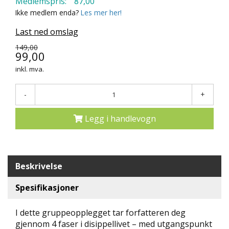
Medlemspris:
87,00
N
Ikke medlem enda?
Les mer her!
D
E
Last ned omslag
K
149,00
L
99,00
U
B
inkl. mva.
B
-
+
N
Y
Legg i handlevogn
H
E
T
E
R
Beskrivelse
T
Spesifikasjoner
I
L
I dette gruppeopplegget tar forfatteren deg
B
gjennom 4 faser i disippellivet – med utgangspunkt
U