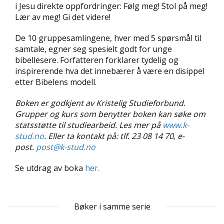
i Jesu direkte oppfordringer: Følg meg! Stol på meg!
D
Lær av meg! Gi det videre!
L
De 10 gruppesamlingene, hver med 5 spørsmål til
Y
samtale, egner seg spesielt godt for unge
D
bibellesere. Forfatteren forklarer tydelig og
-
O
inspirerende hva det innebærer å være en disippel
G
etter Bibelens modell.
E
-
Boken er godkjent av Kristelig Studieforbund.
B
Grupper og kurs som benytter boken kan søke om
Ø
statsstøtte til studiearbeid. Les mer på
www.k-
K
stud.no
. Eller ta kontakt på: tlf. 23 08 14 70, e-
E
R
post.
post@k-stud.no
Se utdrag av boka
her.
A
K
T
Bøker i samme serie
U
E