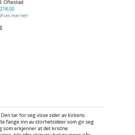
B. Oftestad
218,00
a?
Les mer her!
g
. Den tar for seg visse sider av kirkens
te fange inn av storhetsideer som gir seg
ng som erkjenner at det kristne