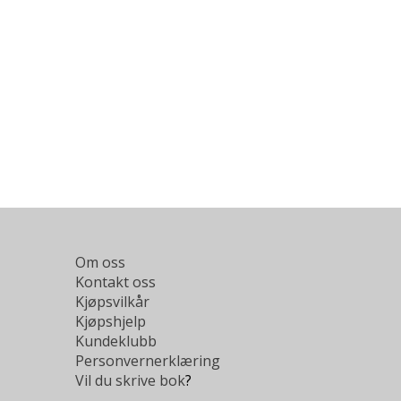
Om oss
Kontakt oss
Kjøpsvilkår
Kjøpshjelp
Kundeklubb
Personvernerklæring
Vil du skrive bok
?