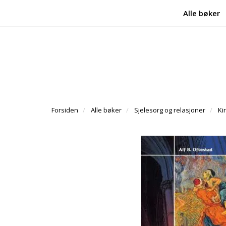
Alle bøker
Forsiden
Alle bøker
Sjelesorg og relasjoner
Ki