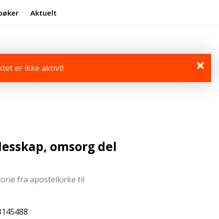
bøker
Aktuelt
Min side
Infosenter
tet er ikke aktivt!
llesskap, omsorg del
rie fra apostelkirke til
3145488