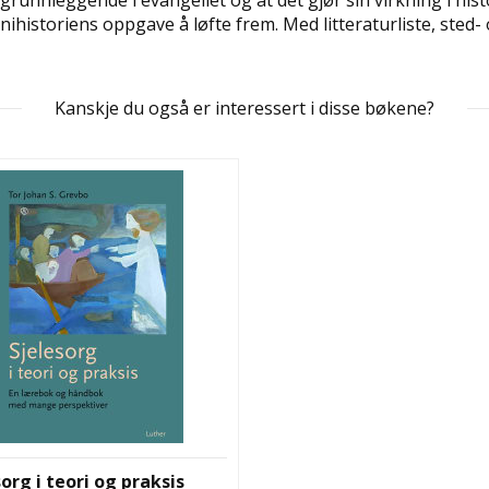
grunnleggende i evangeliet og at det gjør sin virkning i hist
nihistoriens oppgave å løfte frem. Med litteraturliste, sted-
Kanskje du også er interessert i disse bøkene?
org i teori og praksis