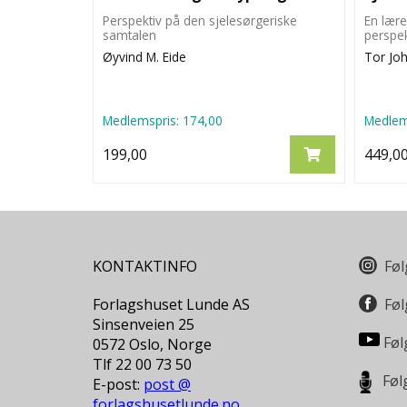
Perspektiv på den sjelesørgeriske
En lær
samtalen
perspek
Øyvind M. Eide
Tor Jo
Medlemspris:
174,00
Medlem
199,00
449,0
KONTAKTINFO
Føl
Forlagshuset Lunde AS
Føl
Sinsenveien 25
Føl
0572 Oslo, Norge
Tlf 22 00 73 50
Føl
E-post:
post @
forlagshusetlunde.no