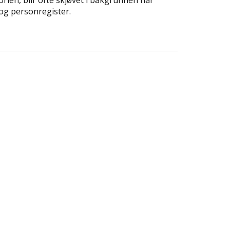
orien, blir ofte skjøvet i bakgrunnen når
 og personregister.