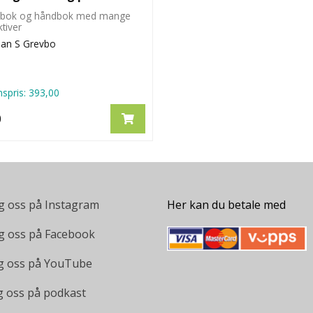
ebok og håndbok med mange
tiver
han S Grevbo
spris:
393,00
0
g oss på Instagram
Her kan du betale med
g oss på Facebook
g oss på YouTube
g oss på podkast