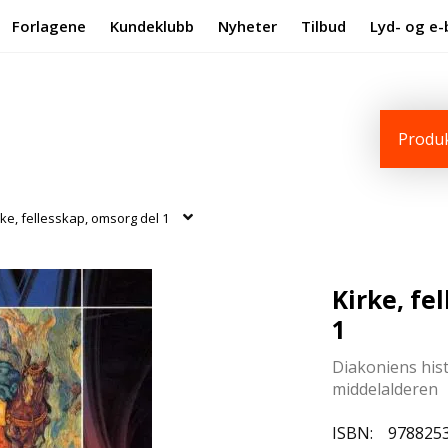
Forlagene
Kundeklubb
Nyheter
Tilbud
Lyd- og e-
Produk
rke, fellesskap, omsorg del 1
Kirke, fe
1
Diakoniens histo
middelalderen
ISBN:
978825