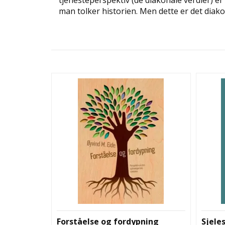
tjenesteperspektiv (de diakonale verdier) er 
man tolker historien. Men dette er det diako
Forståelse og fordypning
Sjeles