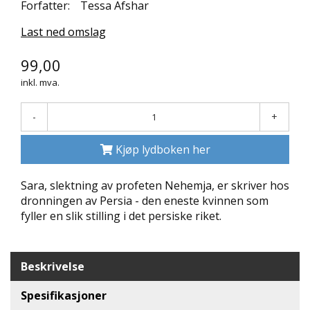
Forfatter:
Tessa Afshar
N
D
Last ned omslag
E
K
99,00
L
U
inkl. mva.
B
B
-
+
N
Kjøp lydboken her
Y
H
E
Sara, slektning av profeten Nehemja, er skriver hos
T
dronningen av Persia - den eneste kvinnen som
E
fyller en slik stilling i det persiske riket.
R
T
Beskrivelse
I
L
B
Spesifikasjoner
U