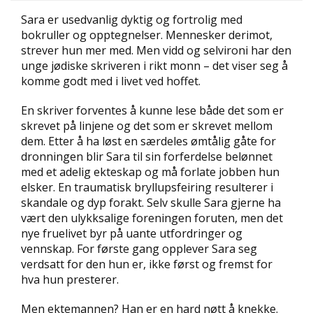
D
Sara er usedvanlig dyktig og fortrolig med
bokruller og opptegnelser. Mennesker derimot,
L
strever hun mer med. Men vidd og selvironi har den
Y
unge jødiske skriveren i rikt monn – det viser seg å
D
komme godt med i livet ved hoffet.
-
O
En skriver forventes å kunne lese både det som er
G
E
skrevet på linjene og det som er skrevet mellom
-
dem. Etter å ha løst en særdeles ømtålig gåte for
B
dronningen blir Sara til sin forferdelse belønnet
Ø
med et adelig ekteskap og må forlate jobben hun
K
elsker. En traumatisk bryllupsfeiring resulterer i
E
skandale og dyp forakt. Selv skulle Sara gjerne ha
R
vært den ulykksalige foreningen foruten, men det
nye fruelivet byr på uante utfordringer og
vennskap. For første gang opplever Sara seg
A
verdsatt for den hun er, ikke først og fremst for
K
T
hva hun presterer.
U
E
Men ektemannen? Han er en hard nøtt å knekke.