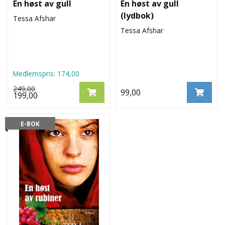
En høst av gull
En høst av gull
(lydbok)
Tessa Afshar
Tessa Afshar
Medlemspris:
174,00
249,00
99,00
199,00
E-BOK