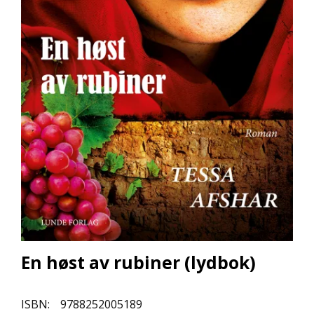
L
L
E
B
Ø
K
E
R
F
O
R
L
A
G
E
N
E
En høst av rubiner (lydbok)
K
ISBN:
9788252005189
U