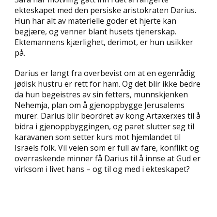
D
ekteskapet med den persiske aristokraten Darius.
Hun har alt av materielle goder et hjerte kan
L
begjære, og venner blant husets tjenerskap.
Y
Ektemannens kjærlighet, derimot, er hun usikker
D
på.
-
O
Darius er langt fra overbevist om at en egenrådig
G
jødisk hustru er rett for ham. Og det blir ikke bedre
E
da hun begeistres av sin fetters, munnskjenken
-
B
Nehemja, plan om å gjenoppbygge Jerusalems
Ø
murer. Darius blir beordret av kong Artaxerxes til å
K
bidra i gjenopp­byggingen, og paret slutter seg til
E
karavanen som setter kurs mot hjemlandet til
R
Israels folk. Vil veien som er full av fare, konflikt og
overraskende minner få Darius til å innse at Gud er
virksom i livet hans – og til og med i ekteskapet?
A
K
T
U
E