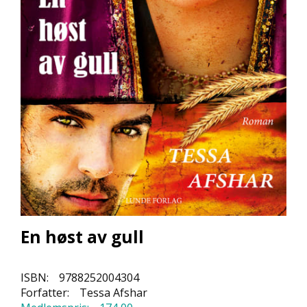
L
L
E
B
Ø
K
E
R
F
O
R
L
A
G
E
En høst av gull
N
E
ISBN:
9788252004304
Forfatter:
Tessa Afshar
K
U