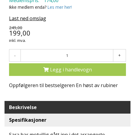
Medlemspris:
174,00
N
Ikke medlem enda?
Les mer her!
D
E
Last ned omslag
K
249,00
L
199,00
U
B
inkl. mva.
B
-
+
N
Y
Legg i handlevogn
H
E
T
Oppfølgeren til bestselgeren En høst av rubiner
E
R
Beskrivelse
T
I
Spesifikasjoner
L
B
U
Sara har motvillig gått inn i det arrangerte