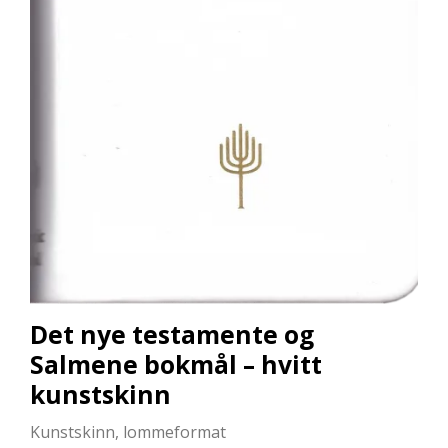
L
L
E
B
Ø
K
E
R
F
O
R
L
A
G
E
Det nye testamente og
N
Salmene bokmål – hvitt
E
kunstskinn
K
Kunstskinn, lommeformat
U