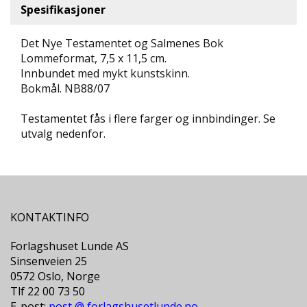
D
Spesifikasjoner
Det Nye Testamentet og Salmenes Bok
L
Y
Lommeformat, 7,5 x 11,5 cm.
D
Innbundet med mykt kunstskinn.
-
Bokmål. NB88/07
O
G
Testamentet fås i flere farger og innbindinger. Se
E
utvalg nedenfor.
-
B
Ø
K
E
R
KONTAKTINFO
Forlagshuset Lunde AS
A
K
Sinsenveien 25
T
0572 Oslo, Norge
U
Tlf 22 00 73 50
E
E-post:
post @ forlagshusetlunde.no