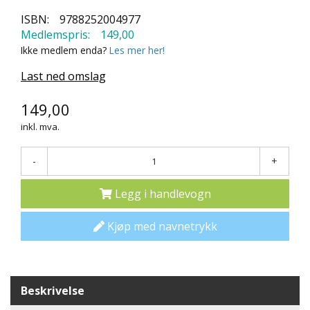
N
ISBN:
9788252004977
D
Medlemspris:
149,00
E
Ikke medlem enda?
Les mer her!
K
L
Last ned omslag
U
B
B
149,00
inkl. mva.
N
Y
-
+
H
E
T
Legg i handlevogn
E
R
Kjøp med navnetrykk
T
I
L
Beskrivelse
B
U