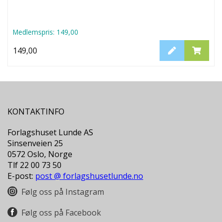
L
T
Medlemspris:
149,00
149,00
KONTAKTINFO
Forlagshuset Lunde AS
Sinsenveien 25
0572 Oslo, Norge
Tlf 22 00 73 50
E-post:
post @ forlagshusetlunde.no
Følg oss på Instagram
Følg oss på Facebook