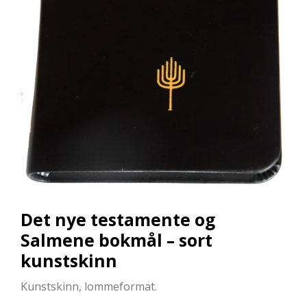
L
L
E
B
Ø
K
E
R
F
O
R
L
A
G
Det nye testamente og
E
N
Salmene bokmål – sort
E
kunstskinn
Kunstskinn, lommeformat.
K
U