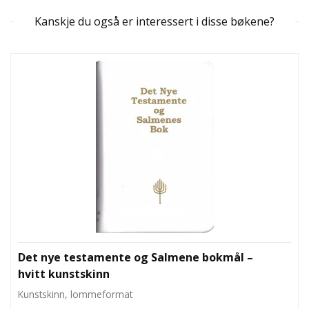
D
Kanskje du også er interessert i disse bøkene?
L
Y
D
-
O
G
E
-
B
Ø
K
E
R
A
Det nye testamente og Salmene bokmål –
K
hvitt kunstskinn
T
U
Kunstskinn, lommeformat
E