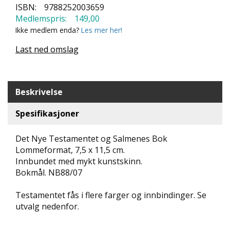
ISBN:
9788252003659
N
Medlemspris:
149,00
D
E
Ikke medlem enda?
Les mer her!
K
L
Last ned omslag
U
B
B
Beskrivelse
N
Spesifikasjoner
Y
H
E
Det Nye Testamentet og Salmenes Bok
T
Lommeformat, 7,5 x 11,5 cm.
E
Innbundet med mykt kunstskinn.
R
Bokmål. NB88/07
T
Testamentet fås i flere farger og innbindinger. Se
I
utvalg nedenfor.
L
B
U