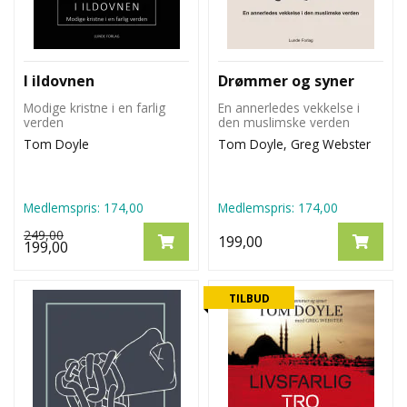
I ildovnen
Drømmer og syner
Modige kristne i en farlig
En annerledes vekkelse i
verden
den muslimske verden
Tom Doyle
Tom Doyle, Greg Webster
Medlemspris:
174,00
Medlemspris:
174,00
249,00
199,00
199,00
TILBUD