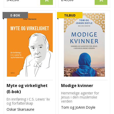
E-BOK
TILBUD
Myte og virkelighet
Modige kvinner
(E-bok)
Hemmelige agenter for
Jesus i den muslimske
En innføring i C.S. Lewis' liv
verden
og forfatterskap
Tom og JoAnn Doyle
Oskar Skarsaune