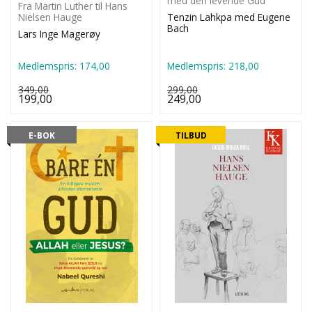
med den levende Gud
Fra Martin Luther til Hans
Nielsen Hauge
Tenzin Lahkpa med Eugene
Bach
Lars Inge Magerøy
Medlemspris:
174,00
Medlemspris:
218,00
349,00
299,00
199,00
249,00
E-BOK
TILBUD