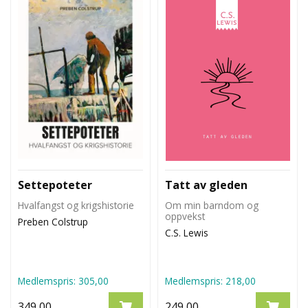
Settepoteter
Tatt av gleden
Hvalfangst og krigshistorie
Om min barndom og
oppvekst
Preben Colstrup
C.S. Lewis
Medlemspris:
305,00
Medlemspris:
218,00
349,00
249,00