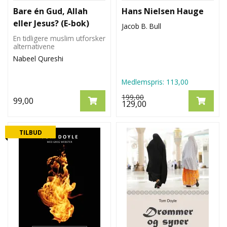
Bare én Gud, Allah
Hans Nielsen Hauge
eller Jesus? (E-bok)
Jacob B. Bull
En tidligere muslim utforsker
alternativene
Nabeel Qureshi
Medlemspris:
113,00
199,00
99,00
129,00
TILBUD