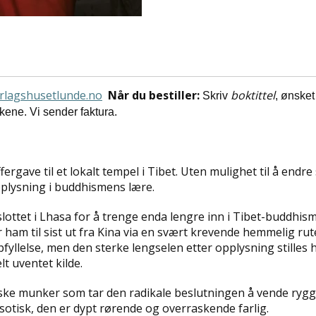
rlagshusetlunde.no
Når du bestiller:
boktittel
Skriv
, ønske
bøkene. Vi sender faktura.
gave til et lokalt tempel i Tibet. Uten mulighet til å endre s
pplysning i buddhismens lære.
slottet i Lhasa for å trenge enda lengre inn i Tibet-buddhis
 ham til sist ut fra Kina via en svært krevende hemmelig ru
yllelse, men den sterke lengselen etter opplysning stilles he
lt uventet kilde.
nske munker som tar den radikale beslutningen å vende rygge
ksotisk, den er dypt rørende og overraskende farlig.