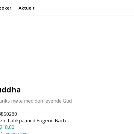
bøker
Aktuelt
Min side
Infosenter
Buddha
munks møte med den levende Gud
3850260
zin Lahkpa med Eugene Bach
218,00
a?
Les mer her!