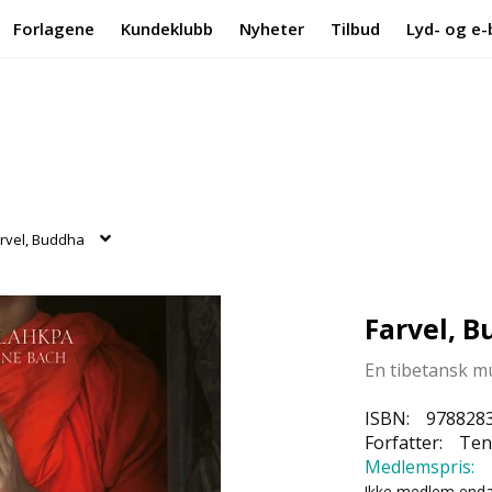
Forlagene
Kundeklubb
Nyheter
Tilbud
Lyd- og e-
rvel, Buddha
Farvel, 
En tibetansk 
ISBN:
978828
Forfatter:
Ten
Medlemspris:
Ikke medlem end