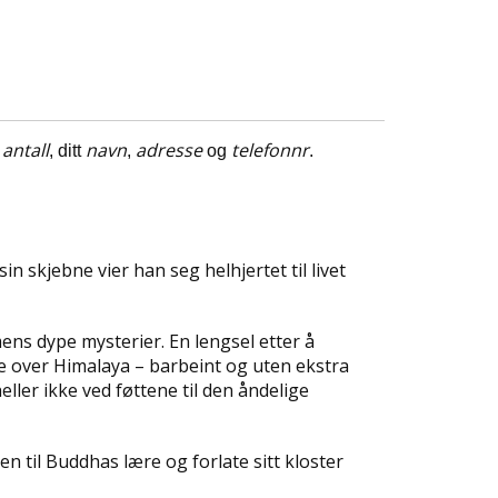
antall
navn
adresse
telefonnr
t
, ditt
,
og
.
in skjebne vier han seg helhjertet til livet
mens dype mysterier. En lengsel etter å
te over Himalaya – barbeint og uten ekstra
ller ikke ved føttene til den åndelige
n til Buddhas lære og forlate sitt kloster