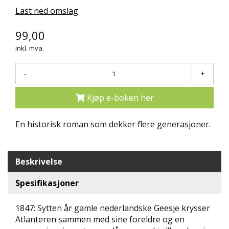
N
Last ned omslag
D
E
99,00
K
L
inkl. mva.
U
B
-
+
B
Kjøp e-boken her
N
Y
H
En historisk roman som dekker flere generasjoner.
E
T
E
Beskrivelse
R
Spesifikasjoner
T
I
L
1847: Sytten år gamle nederlandske Geesje krysser
B
Atlanteren sammen med sine foreldre og en
U