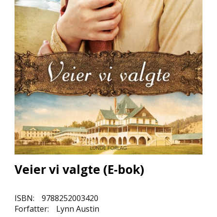
L
L
E
B
Ø
K
E
R
F
O
R
L
A
G
E
N
Veier vi valgte (E-bok)
E
ISBN:
9788252003420
K
Forfatter:
Lynn Austin
U