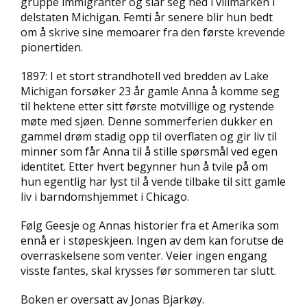
gruppe immigranter og slår seg ned i villmarken i
D
delstaten Michigan. Femti år senere blir hun bedt
om å skrive sine memoarer fra den første krevende
L
pionertiden.
Y
D
1897: I et stort strandhotell ved bredden av Lake
-
Michigan forsøker 23 år gamle Anna å komme seg
O
til hektene etter sitt første motvillige og rystende
G
møte med sjøen. Denne sommerferien dukker en
E
-
gammel drøm stadig opp til overflaten og gir liv til
B
minner som får Anna til å stille spørsmål ved egen
Ø
identitet. Etter hvert begynner hun å tvile på om
K
hun egentlig har lyst til å vende tilbake til sitt gamle
E
liv i barndomshjemmet i Chicago.
R
Følg Geesje og Annas historier fra et Amerika som
ennå er i støpeskjeen. Ingen av dem kan forutse de
A
overraskelsene som venter. Veier ingen engang
K
visste fantes, skal krysses før sommeren tar slutt.
T
U
E
Boken er oversatt av Jonas Bjarkøy.