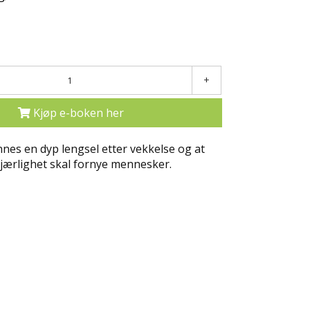
+
Kjøp e-boken her
innes en dyp lengsel etter vekkelse og at
kjærlighet skal fornye mennesker.