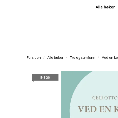
Alle bøker
Forsiden
Alle bøker
Tro og samfunn
Ved en ko
E-BOK