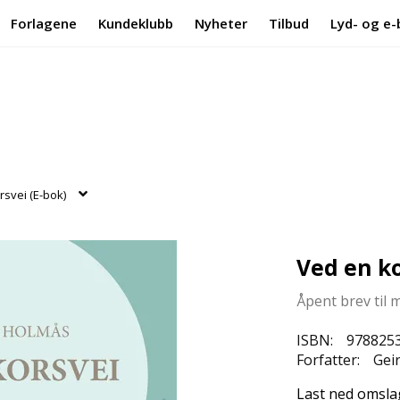
Forlagene
Kundeklubb
Nyheter
Tilbud
Lyd- og e-
rsvei (E-bok)
Ved en ko
Åpent brev til 
ISBN:
978825
Forfatter:
Geir
Last ned omsla