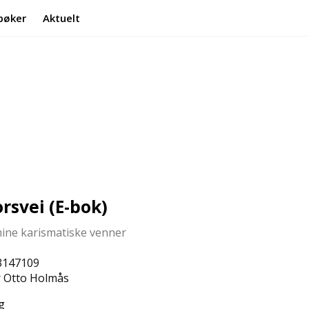
bøker
Aktuelt
Min side
Infosenter
rsvei (E-bok)
mine karismatiske venner
3147109
 Otto Holmås
g