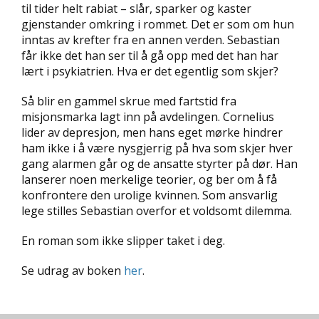
til tider helt rabiat – slår, sparker og kaster
D
gjenstander omkring i rommet. Det er som om hun
inntas av krefter fra en annen verden. Sebastian
L
får ikke det han ser til å gå opp med det han har
Y
lært i psykiatrien. Hva er det egentlig som skjer?
D
-
O
Så blir en gammel skrue med fartstid fra
G
misjonsmarka lagt inn på avdelingen. Cornelius
E
lider av depresjon, men hans eget mørke hindrer
-
ham ikke i å være nysgjerrig på hva som skjer hver
B
gang alarmen går og de ansatte styrter på dør. Han
Ø
lanserer noen merkelige teorier, og ber om å få
K
E
konfrontere den urolige kvinnen. Som ansvarlig
R
lege stilles Sebastian overfor et voldsomt dilemma.
En roman som ikke slipper taket i deg.
A
K
Se udrag av boken
her
.
T
U
E