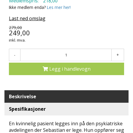
Medlemspris:
218,00
N
Ikke medlem enda?
Les mer her!
D
E
Last ned omslag
K
279,00
L
249,00
U
B
inkl. mva.
B
-
+
N
Y
Legg i handlevogn
H
E
T
E
R
Beskrivelse
T
Spesifikasjoner
I
L
En kvinnelig pasient legges inn på den psykiatriske
B
avdelingen der Sebastian er lege. Hun oppfører seg
U