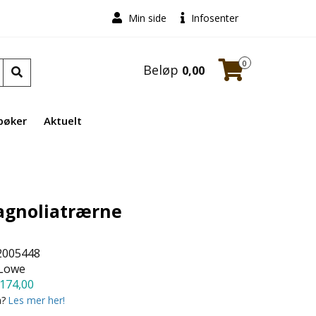
Min side
Infosenter
0
Beløp
0,00
bøker
Aktuelt
gnoliatrærne
2005448
 Lowe
174,00
a?
Les mer her!