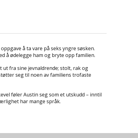
s oppgave å ta vare på seks yngre søsken.
med å ødelegge ham og bryte opp familien.
t fra sine jevnaldrende; stolt, rak og
øtter seg til noen av familiens trofaste
ikevel føler Austin seg som et utskudd – inntil
jærlighet har mange språk.