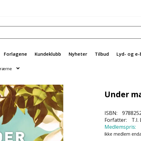
Forlagene
Kundeklubb
Nyheter
Tilbud
Lyd- og e-
trærne
Under ma
ISBN:
978825
Forfatter:
T.I.
Medlemspris:
Ikke medlem end