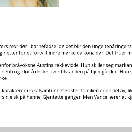
ters mor dør i barnefødsel og det blir den unge tenåringen
ir etter for et fortvilt indre mørke da kona dør. Det truer 
nfor bråvoksne Austins rekkevidde. Hun skiller seg markant u
 nebb og klør å dekke over tilstanden på hjemgården. Hun st
rke.
ge karakterer i lokalsamfunnet Foster-familien er en del av, l
sin elsk på henne. Gjentatte ganger. Men Vance lærer at k