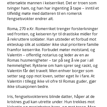
ettersøkte mannen i keiserriket. Det er troen som
D
tvinger ham, og han har ingenting å tape – inntil et
tilfeldig møte med datteren til en romersk
L
fengselsvokter endrer alt.
Y
D
Roma, 270 e.Kr. Romerriket trenger forsterkninger
-
O
ved fronten, og keiseren tyr til drastiske midler for
G
å rekruttere soldater. Han utsteder et forbud mot
E
ekteskap slik at soldater ikke skal prioritere familie
-
framfor keiserrike. Forbudet møter motstand, og
B
Valentin – offentlig notarius og leder av en av
Ø
Romas husmenigheter – tar på seg å vie par i all
K
E
hemmelighet. Ryktene om ham sprer seg raskt, og
R
Valentin får det travelt. Men enhver borger som
setter seg opp mot loven, setter eget liv i fare. At
Valentin i tillegg ikke vil ofre til Romas guder, gjør
A
ikke situasjonen bedre.
K
T
Iris, fengselsvokterens blinde datter, håper at de
U
kristnes gud kan utrette under. Hun trekkes mot
E