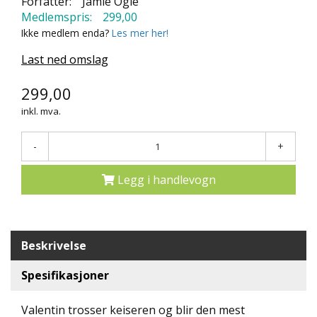
Forfatter:
Jamie Ogle
N
Medlemspris:
299,00
D
Ikke medlem enda?
Les mer her!
E
K
Last ned omslag
L
U
299,00
B
B
inkl. mva.
N
-
+
Y
H
Legg i handlevogn
E
T
E
R
Beskrivelse
T
I
Spesifikasjoner
L
B
Valentin trosser keiseren og blir den mest
U