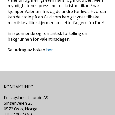
Valentin og menigheten hans, og mot troen. Men
L
myndighetenes press mot de kristne tiltar. Snart
T
kjemper Valentin, Iris og de andre for livet. Hvordan
kan de stole på en Gud som kan gi synet tilbake,
men ikke alltid skjermer sine etterfølgere fra fare?
En spennende og romantisk fortelling om
bakgrunnen for valentinsdagen.
Se utdrag av boken
her
KONTAKTINFO
Forlagshuset Lunde AS
Sinsenveien 25
0572 Oslo, Norge
Tlf 22 00 73 50