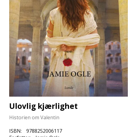
L
L
E
B
Ø
K
E
R
F
O
R
L
A
G
E
Ulovlig kjærlighet
N
E
Historien om Valentin
ISBN:
9788252006117
K
U