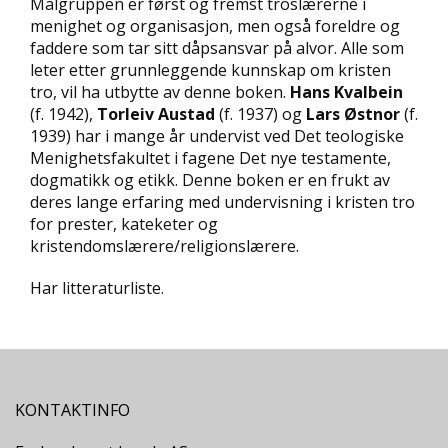
Målgruppen er først og fremst troslærerne i
D
menighet og organisasjon, men også foreldre og
faddere som tar sitt dåpsansvar på alvor. Alle som
L
leter etter grunnleggende kunnskap om kristen
Y
tro, vil ha utbytte av denne boken.
Hans Kvalbein
D
(f. 1942),
Torleiv Austad
(f. 1937) og
Lars Østnor
(f.
-
1939) har i mange år undervist ved Det teologiske
O
Menighetsfakultet i fagene Det nye testamente,
G
E
dogmatikk og etikk. Denne boken er en frukt av
-
deres lange erfaring med undervisning i kristen tro
B
for prester, kateketer og
Ø
kristendomslærere/religionslærere.
K
E
Har litteraturliste.
R
A
K
T
KONTAKTINFO
U
E