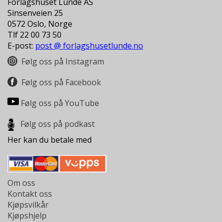
Forlagshuset Lunde AS
L
Sinsenveien 25
T
0572 Oslo, Norge
Tlf 22 00 73 50
E-post:
post @ forlagshusetlunde.no
Følg oss på Instagram
Følg oss på Facebook
Følg oss på YouTube
Følg oss på podkast
Her kan du betale med
Om oss
Kontakt oss
Kjøpsvilkår
Kjøpshjelp