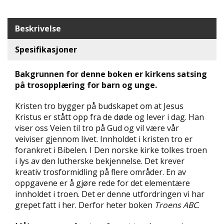
N
D
Beskrivelse
E
K
L
Spesifikasjoner
U
B
Bakgrunnen for denne boken er kirkens satsing
B
på trosopplæring for barn og unge.
N
Kristen tro bygger på budskapet om at Jesus
Y
Kristus er stått opp fra de døde og lever i dag. Han
H
viser oss Veien til tro på Gud og vil være vår
E
veiviser gjennom livet. Innholdet i kristen tro er
T
E
forankret i Bibelen. I Den norske kirke tolkes troen
R
i lys av den lutherske bekjennelse. Det krever
kreativ trosformidling på flere områder. En av
oppgavene er å gjøre rede for det elementære
T
I
innholdet i troen. Det er denne utfordringen vi har
L
grepet fatt i her. Derfor heter boken
Troens ABC
.
B
U