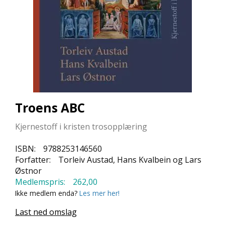
L
L
E
B
Ø
K
E
R
Troens ABC
F
O
R
Kjernestoff i kristen trosopplæring
L
A
ISBN:
9788253146560
G
Forfatter:
Torleiv Austad, Hans Kvalbein og Lars
E
Østnor
N
E
Medlemspris:
262,00
Ikke medlem enda?
Les mer her!
Last ned omslag
K
U