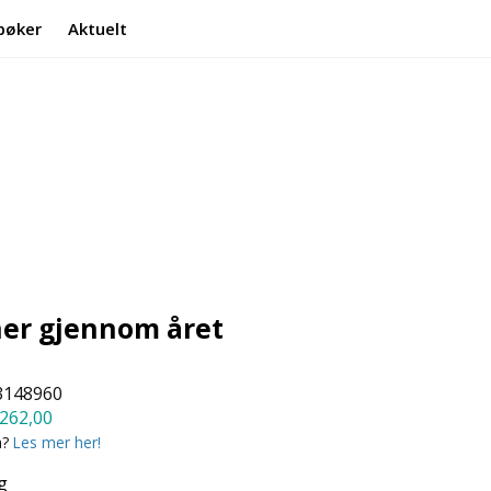
bøker
Aktuelt
Min side
Infosenter
er gjennom året
3148960
262,00
a?
Les mer her!
g