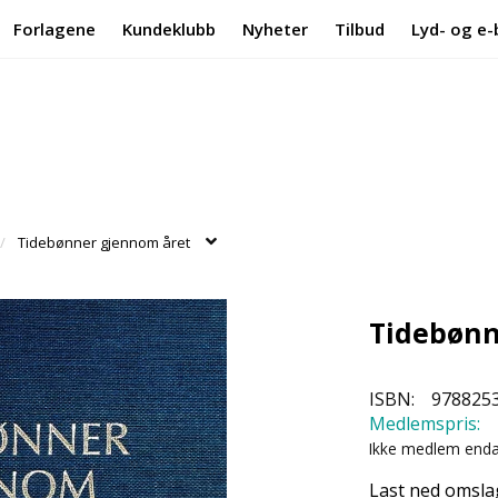
Forlagene
Kundeklubb
Nyheter
Tilbud
Lyd- og e-
Tidebønner gjennom året
Tidebønn
ISBN:
978825
Medlemspris:
Ikke medlem end
Last ned omsla