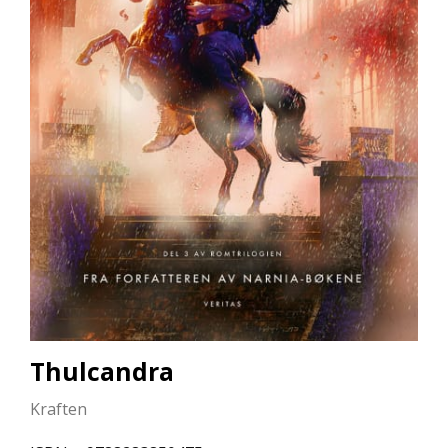
L
L
E
B
Ø
K
E
R
F
O
R
L
A
G
E
N
E
Thulcandra
Kraften
K
U