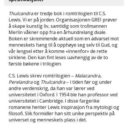
D
Thulcandra
er tredje bok i romtrilogien til C.S.
L
Lewis. Vi er på jorden. Organisasjonen GREI prøver
Y
å skape kunstig liv, samtidig som trollmannen
D
Merlin våkner opp fra en århundrelang dvale.
-
Boken er skremmende aktuell som en advarsel mot
O
menneskets hang til å opphøye seg selv til Gud, og
G
E
vår lengsel etter å komme «innenfor» de rette
-
sirklene. Den kan fint leses uavhengig av de to
B
første bøkene i trilogien.
Ø
K
C.S. Lewis skrev romtrilogien –
Malacandra,
E
Perelandra
og
Thulcandra
– i tiden før og under
R
andre verdenskrig, da han var lærer ved
universitetet i Oxford. I 1954 ble han professor ved
universitetet i Cambridge. I disse fargerike
A
romanene henter Lewis inspirasjon fra mytologi og
K
filosofi. Slik formidler han sitt unike perspektiv på
T
U
universet og menneskets plass i det.
E