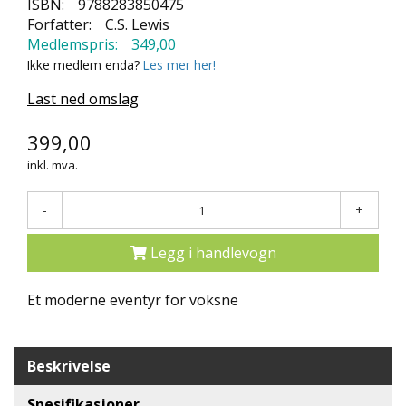
ISBN:
9788283850475
N
Forfatter:
C.S. Lewis
D
Medlemspris:
349,00
E
Ikke medlem enda?
Les mer her!
K
L
Last ned omslag
U
B
B
399,00
inkl. mva.
N
Y
-
+
H
E
T
Legg i handlevogn
E
R
Et moderne eventyr for voksne
T
I
Beskrivelse
L
B
U
Spesifikasjoner