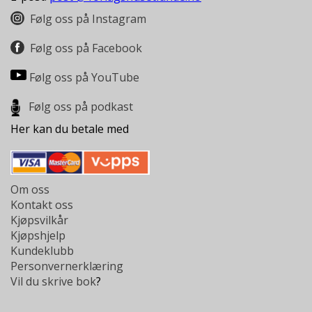
L
L
Følg oss på Instagram
E
B
Følg oss på Facebook
Ø
K
Følg oss på YouTube
E
R
Følg oss på podkast
Her kan du betale med
F
O
R
L
Om oss
A
Kontakt oss
G
Kjøpsvilkår
E
Kjøpshjelp
N
Kundeklubb
E
Personvernerklæring
Vil du skrive bok
?
K
U