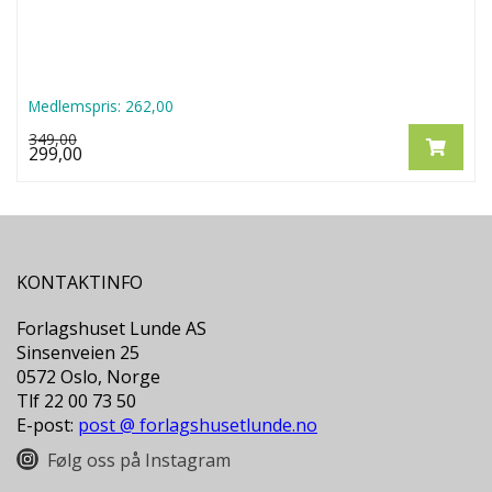
Medlemspris:
262,00
349,00
299,00
KONTAKTINFO
Forlagshuset Lunde AS
Sinsenveien 25
0572 Oslo, Norge
Tlf 22 00 73 50
E-post:
post @ forlagshusetlunde.no
Følg oss på Instagram