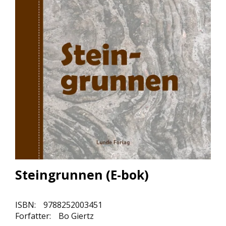
L
L
E
B
Ø
K
E
R
F
O
R
L
A
G
E
Steingrunnen (E-bok)
N
E
ISBN:
9788252003451
Forfatter:
Bo Giertz
K
U