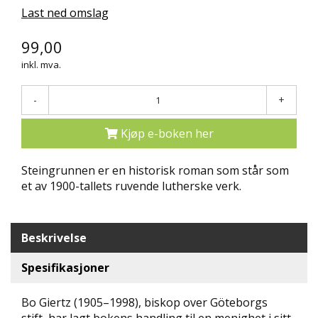
Last ned omslag
N
D
E
99,00
K
inkl. mva.
L
U
B
-
+
B
Kjøp e-boken her
N
Y
Steingrunnen er en historisk roman som står som
H
E
et av 1900-tallets ruvende lutherske verk.
T
E
R
Beskrivelse
T
Spesifikasjoner
I
L
B
Bo Giertz (1905–1998), biskop over Göteborgs
U