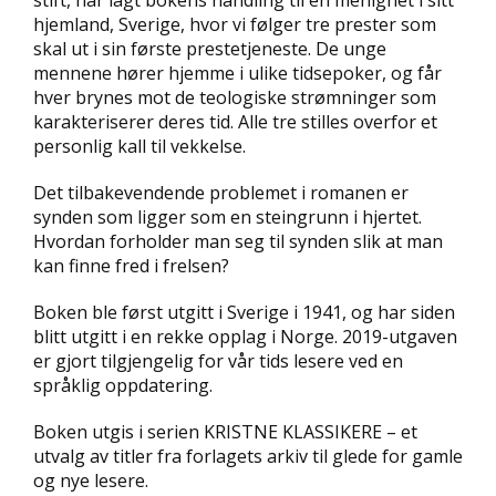
stift, har lagt bokens handling til en menighet i sitt
D
hjemland, Sverige, hvor vi følger tre prester som
skal ut i sin første prestetjeneste. De unge
L
mennene hører hjemme i ulike tidsepoker, og får
Y
hver brynes mot de teologiske strømninger som
D
karakteriserer deres tid. Alle tre stilles overfor et
-
personlig kall til vekkelse.
O
G
Det tilbakevendende problemet i romanen er
E
synden som ligger som en steingrunn i hjertet.
-
B
Hvordan forholder man seg til synden slik at man
Ø
kan finne fred i frelsen?
K
E
Boken ble først utgitt i Sverige i 1941, og har siden
R
blitt utgitt i en rekke opplag i Norge. 2019-utgaven
er gjort tilgjengelig for vår tids lesere ved en
språklig oppdatering.
A
K
Boken utgis i serien KRISTNE KLASSIKERE – et
T
utvalg av titler fra forlagets arkiv til glede for gamle
U
og nye lesere.
E