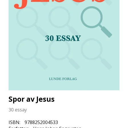
L
L
E
B
Ø
K
E
R
F
O
R
L
A
G
E
Spor av Jesus
N
E
30 essay
ISBN:
9788252004533
K
U