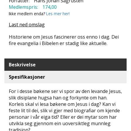
Forfatter:
Hans Johan Sagrusten
N
Medlemspris:
174,00
D
Ikke medlem enda?
Les mer her!
E
K
Last ned omslag
L
U
Historiene om Jesus fascinerer oss enno i dag. Dei
B
fire evangelia i Bibelen er stadig like aktuelle.
B
N
Beskrivelse
Y
H
E
Spesifikasjoner
T
E
For i desse bøkene ser vi spor av den levande Jesus,
R
slik disiplane hugsa han og forkynte om han.
Korleis skal vi lesa bøkene om Jesus i dag? Kan vi
T
feste lit til dei, slik vi gjer med biografiar om kjende
I
personar i vår eiga tid? Eller er dei mytar som har
L
utvikla seg gjennom ein uoversiktleg munnleg
B
U
tradisjon?