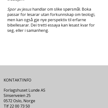
D
Spor av Jesus
handlar om slike spørsmål. Boka
passar for lesarar utan forkunnskap om teologi,
L
men kan også gje nye perspektiv til erfarne
Y
D
bibellesarar. Dei tretti essaya kan lesast kvar for
-
seg, eller i samanheng.
O
G
E
-
B
Ø
K
E
R
KONTAKTINFO
A
Forlagshuset Lunde AS
K
Sinsenveien 25
T
U
0572 Oslo, Norge
E
Tlf 22 00 73 50