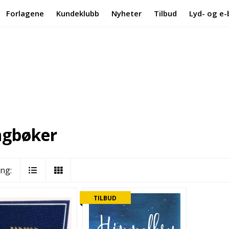
Forlagene
Kundeklubb
Nyheter
Tilbud
Lyd- og e-
ngbøker
ing:
TILBUD