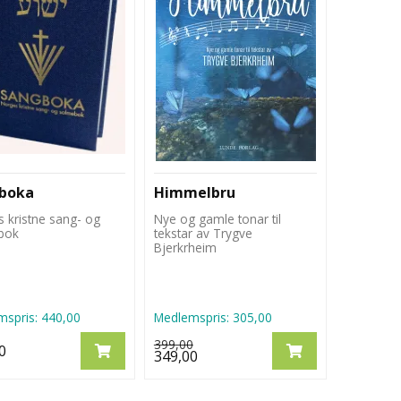
boka
Himmelbru
 kristne sang- og
Nye og gamle tonar til
bok
tekstar av Trygve
Bjerkrheim
spris:
440,00
Medlemspris:
305,00
399,00
0
349,00