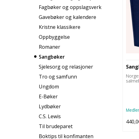
Fagbøker og oppslagsverk
Gavebøker og kalendere
Kristne klassikere
Oppbyggelse
Romaner
Sangbøker
Sjelesorg og relasjoner
Sang
Norges
Tro og samfunn
salme
Ungdom
E-Bøker
Lydbøker
Medlem
C.S. Lewis
440,0
Til brudeparet
Boktips til konfimanten