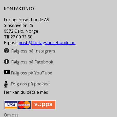
D
KONTAKTINFO
L
Forlagshuset Lunde AS
Y
Sinsenveien 25
D
0572 Oslo, Norge
-
O
Tlf 22 00 73 50
G
E-post:
post @ forlagshusetlunde.no
E
Følg oss på Instagram
-
B
Ø
Følg oss på Facebook
K
E
Følg oss på YouTube
R
Følg oss på podkast
Her kan du betale med
A
K
T
U
E
Om oss