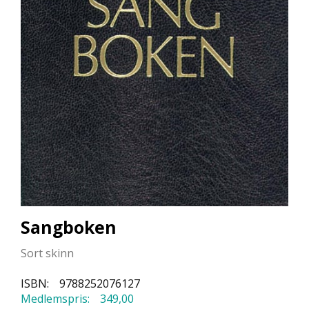
L
L
E
B
Ø
K
E
R
F
O
R
L
A
G
E
Sangboken
N
E
Sort skinn
ISBN:
9788252076127
K
Medlemspris:
349,00
U