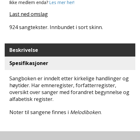
Ikke medlem enda?
Les mer her!
N
D
Last ned omslag
E
K
924 sangtekster. Innbundet i sort skinn.
L
U
B
B
Beskrivelse
Spesifikasjoner
N
Y
H
Sangboken er inndelt etter kirkelige handlinger og
E
høytider. Har emneregister, forfatterregister,
T
oversikt over sanger med forandret begynnelse og
E
R
alfabetisk register.
Noter til sangene finnes i
Melodiboken
.
T
I
L
B
U