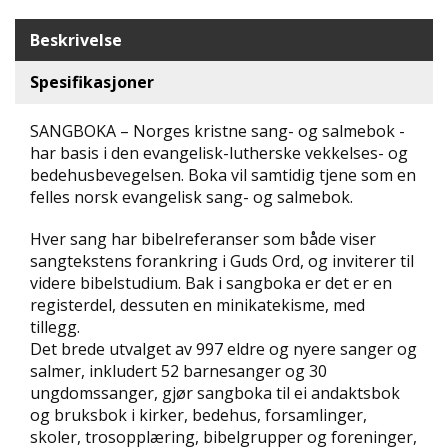
N
D
Beskrivelse
E
K
Spesifikasjoner
L
U
SANGBOKA – Norges kristne sang- og salmebok -
B
B
har basis i den evangelisk-lutherske vekkelses- og
bedehusbevegelsen. Boka vil samtidig tjene som en
felles norsk evangelisk sang- og salmebok.
N
Y
Hver sang har bibelreferanser som både viser
H
E
sangtekstens forankring i Guds Ord, og inviterer til
T
videre bibelstudium. Bak i sangboka er det er en
E
registerdel, dessuten en minikatekisme, med
R
tillegg.
Det brede utvalget av 997 eldre og nyere sanger og
T
salmer, inkludert 52 barnesanger og 30
I
ungdomssanger, gjør sangboka til ei andaktsbok
L
og bruksbok i kirker, bedehus, forsamlinger,
B
skoler, trosopplæring, bibelgrupper og foreninger,
U