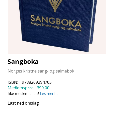
L
L
E
B
Ø
K
E
R
F
O
Sangboka
R
L
Norges kristne sang- og salmebok
A
G
E
ISBN:
9788269294705
N
Medlemspris:
399,00
E
Ikke medlem enda?
Les mer her!
Last ned omslag
K
U