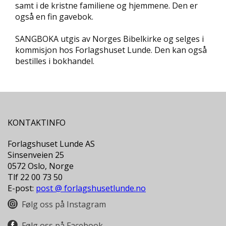
samt i de kristne familiene og hjemmene. Den er
D
også en fin gavebok.
L
SANGBOKA utgis av Norges Bibelkirke og selges i
Y
kommisjon hos Forlagshuset Lunde. Den kan også
D
-
bestilles i bokhandel.
O
G
E
-
B
Ø
KONTAKTINFO
K
E
Forlagshuset Lunde AS
R
Sinsenveien 25
0572 Oslo, Norge
Tlf 22 00 73 50
A
E-post:
post @ forlagshusetlunde.no
K
T
Følg oss på Instagram
U
E
Følg oss på Facebook