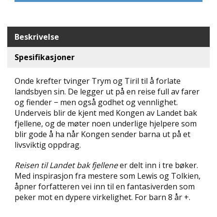
L
L
E
B
Beskrivelse
Ø
K
Spesifikasjoner
E
R
Onde krefter tvinger Trym og Tiril til å forlate
landsbyen sin. De legger ut på en reise full av farer
F
og fiender − men også godhet og vennlighet.
O
Underveis blir de kjent med Kongen av Landet bak
R
fjellene, og de møter noen underlige hjelpere som
L
blir gode å ha når Kongen sender barna ut på et
A
livsviktig oppdrag.
G
E
Reisen til Landet bak fjellene
er delt inn i tre bøker.
N
E
Med inspirasjon fra mestere som Lewis og Tolkien,
åpner forfatteren vei inn til en fantasiverden som
peker mot en dypere virkelighet. For barn 8 år +.
K
U