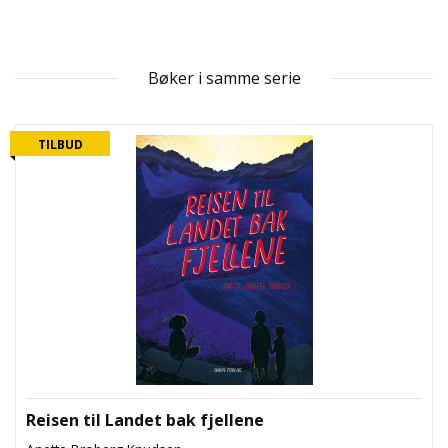
N
D
E
K
Bøker i samme serie
L
U
B
TILBUD
B
N
Y
H
E
T
E
R
T
I
L
Reisen til Landet bak fjellene
B
U