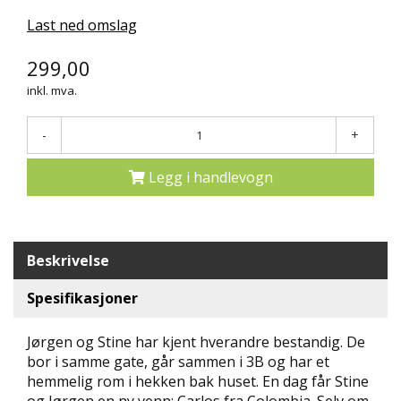
N
Last ned omslag
D
E
299,00
K
L
inkl. mva.
U
B
-
+
B
Legg i handlevogn
N
Y
H
E
T
Beskrivelse
E
R
Spesifikasjoner
T
Jørgen og Stine har kjent hverandre bestandig. De
I
bor i samme gate, går sammen i 3B og har et
L
B
hemmelig rom i hekken bak huset. En dag får Stine
U