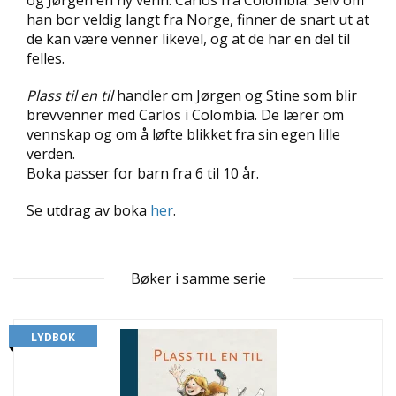
og Jørgen en ny venn: Carlos fra Colombia. Selv om
D
han bor veldig langt fra Norge, finner de snart ut at
de kan være venner likevel, og at de har en del til
L
felles.
Y
D
Plass til en til
handler om Jørgen og Stine som blir
-
brevvenner med Carlos i Colombia. De lærer om
O
vennskap og om å løfte blikket fra sin egen lille
G
verden.
E
Boka passer for barn fra 6 til 10 år.
-
B
Ø
Se utdrag av boka
her
.
K
E
R
Bøker i samme serie
A
K
LYDBOK
T
U
E