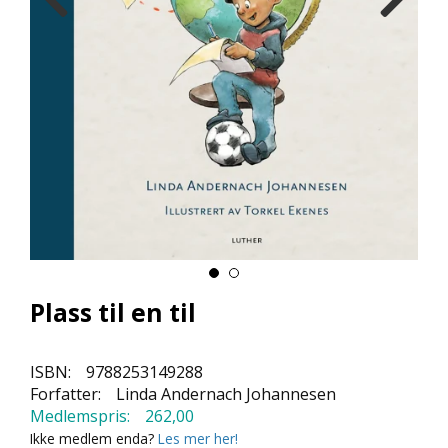
L
L
E
B
Ø
K
E
R
F
O
R
L
A
G
Plass til en til
E
N
E
ISBN:
9788253149288
Forfatter:
Linda Andernach Johannesen
Medlemspris:
262,00
K
Ikke medlem enda?
Les mer her!
U