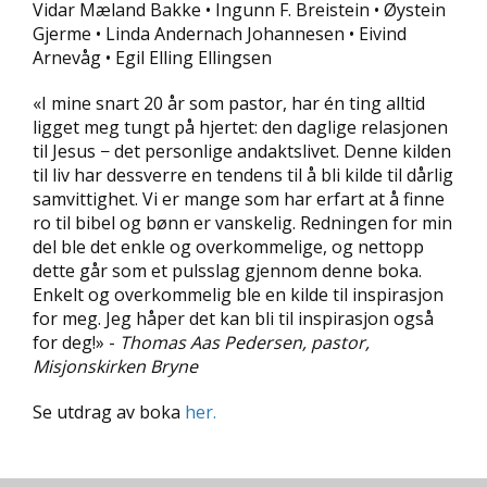
Vidar Mæland Bakke • Ingunn F. Breistein • Øystein
D
Gjerme • Linda Andernach Johannesen • Eivind
Arnevåg • Egil Elling Ellingsen
L
Y
«I mine snart 20 år som pastor, har én ting alltid
D
ligget meg tungt på hjertet: den daglige relasjonen
-
til Jesus − det personlige andaktslivet. Denne kilden
O
G
til liv har dessverre en tendens til å bli kilde til dårlig
E
samvittighet. Vi er mange som har erfart at å finne
-
ro til bibel og bønn er vanskelig. Redningen for min
B
del ble det enkle og overkommelige, og nettopp
Ø
dette går som et pulsslag gjennom denne boka.
K
Enkelt og overkommelig ble en kilde til inspirasjon
E
R
for meg. Jeg håper det kan bli til inspirasjon også
for deg!» -
Thomas Aas Pedersen, pastor,
Misjonskirken Bryne
A
Se utdrag av boka
her.
K
T
U
E