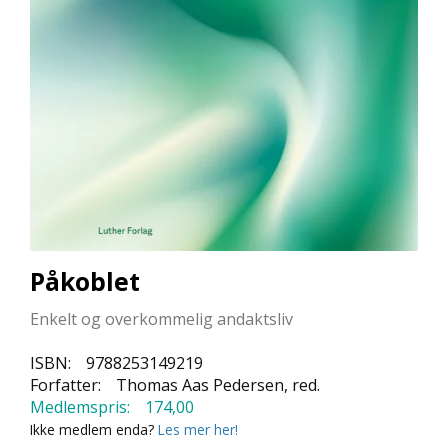
L
L
E
B
Ø
K
E
R
F
O
R
L
Påkoblet
A
G
Enkelt og overkommelig andaktsliv
E
N
E
ISBN:
9788253149219
Forfatter:
Thomas Aas Pedersen, red.
Medlemspris:
174,00
K
Ikke medlem enda?
Les mer her!
U