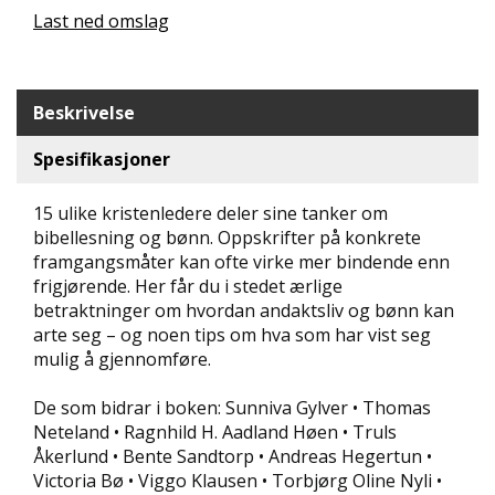
Last ned omslag
N
D
E
K
L
Beskrivelse
U
B
Spesifikasjoner
B
15 ulike kristenledere deler sine tanker om
N
bibellesning og bønn. Oppskrifter på konkrete
Y
framgangsmåter kan ofte virke mer bindende enn
H
frigjørende. Her får du i stedet ærlige
E
T
betraktninger om hvordan andaktsliv og bønn kan
E
arte seg – og noen tips om hva som har vist seg
R
mulig å gjennomføre.
T
De som bidrar i boken: Sunniva Gylver • Thomas
I
Neteland • Ragnhild H. Aadland Høen • Truls
L
Åkerlund • Bente Sandtorp • Andreas Hegertun •
B
Victoria Bø • Viggo Klausen • Torbjørg Oline Nyli •
U