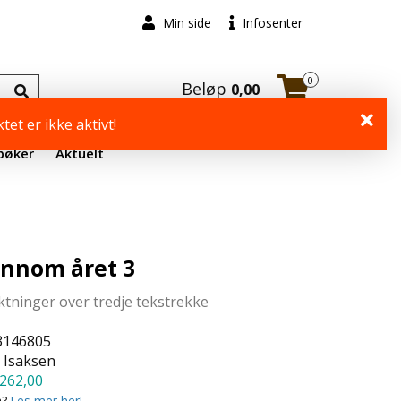
Min side
Infosenter
0
Beløp
0,00
tet er ikke aktivt!
bøker
Aktuelt
ennom året 3
ktninger over tredje tekstrekke
3146805
 Isaksen
262,00
a?
Les mer her!