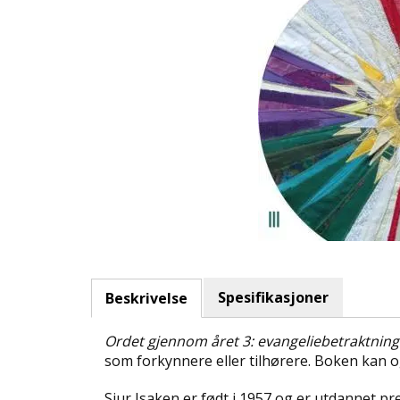
Spesifikasjoner
Beskrivelse
Ordet gjennom året 3: evangeliebetraktning
som forkynnere eller tilhørere. Boken kan 
Sjur Isaken er født i 1957 og er utdannet pr