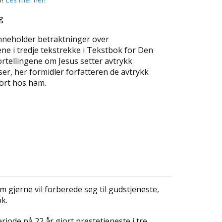
g
neholder betraktninger over
ne i tredje tekstrekke i Tekstbok for Den
ortellingene om Jesus setter avtrykk
er, her formidler forfatteren de avtrykk
jort hos ham.
gjerne vil forberede seg til gudstjeneste,
k.
riode på 22 år gjort prestetjeneste i tre