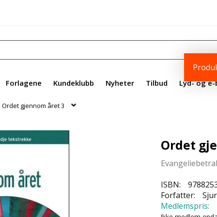
Produk
Forlagene
Kundeklubb
Nyheter
Tilbud
Lyd- og e-
Ordet gjennom året 3
Ordet gj
Evangeliebetra
ISBN:
978825
Forfatter:
Sjur
Medlemspris:
Ikke medlem end