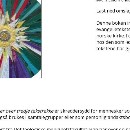
Last ned omsla
Denne boken in
evangelietekste
norske kirke. F
hos den som les
tekstene har g
er over tredje tekstrekke
er skreddersydd for mennesker som 
også brukes I samtalegrupper eller som personlig andaktsbo
est fra Det teologiske menighetsfakultet. Han har over en pe