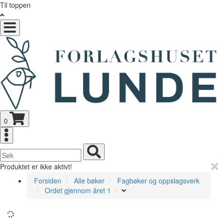
Til toppen
Toggle
navigation
0
Toggle
navigation
Toggle
navigation
Produktet er ikke aktivt!
Forsiden
Alle bøker
Fagbøker og oppslagsverk
Ordet gjennom året 1