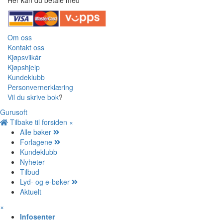
Her kan du betale med
Om oss
Kontakt oss
Kjøpsvilkår
Kjøpshjelp
Kundeklubb
Personvernerklæring
Vil du skrive bok
?
Gurusoft
Tilbake til forsiden
×
Alle bøker
Forlagene
Kundeklubb
Nyheter
Tilbud
Lyd- og e-bøker
Aktuelt
×
Infosenter