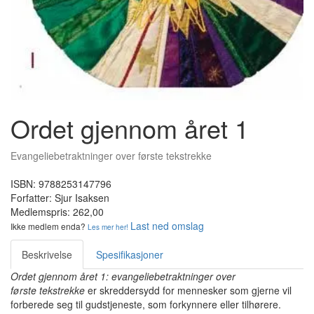
Ordet gjennom året 1
Evangeliebetraktninger over første tekstrekke
ISBN:
9788253147796
Forfatter:
Sjur Isaksen
Medlemspris:
262,00
Last ned omslag
Ikke medlem enda?
Les mer her!
Beskrivelse
Spesifikasjoner
Ordet gjennom året 1: evangeliebetraktninger over
første tekstrekke
er skreddersydd for mennesker som gjerne vil
forberede seg til gudstjeneste, som forkynnere eller tilhørere.