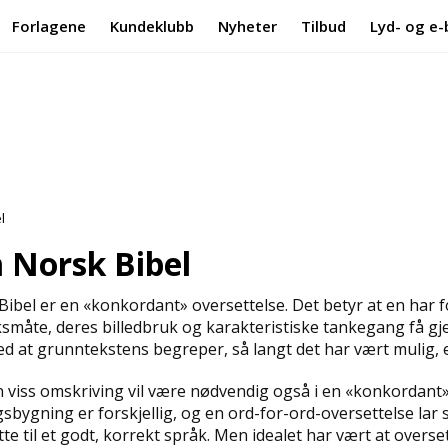
Forlagene
Kundeklubb
Nyheter
Tilbud
Lyd- og e-
l
Norsk Bibel
ibel er en «konkordant» oversettelse. Det betyr at en har fo
småte, deres billedbruk og karakteristiske tankegang få gje
ed at grunntekstens begreper, så langt det har vært mulig, e
 viss omskriving vil være nødvendig også i en «konkordant
sbygning er forskjellig, og en ord-for-ord-oversettelse la
te til et godt, korrekt språk. Men idealet har vært at overse