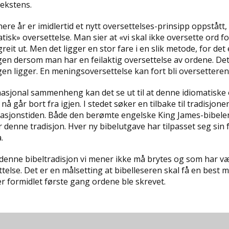
ekstens.
nere år er imidlertid et nytt oversettelses-prinsipp oppstått,
tisk» oversettelse. Man sier at «vi skal ikke oversette ord 
reit ut. Men det ligger en stor fare i en slik metode, for det 
en dersom man har en feilaktig oversettelse av ordene. De
n ligger. En meningsoversettelse kan fort bli oversetterens
rnasjonal sammenheng kan det se ut til at denne idiomatisk
å går bort fra igjen. I stedet søker en tilbake til tradisjonen
asjonstiden. Både den berømte engelske King James-bibelen 
r denne tradisjon. Hver ny bibelutgave har tilpasset seg sin f
.
 denne bibeltradisjon vi mener ikke må brytes og som har v
telse. Det er en målsetting at bibelleseren skal få en best 
r formidlet første gang ordene ble skrevet.