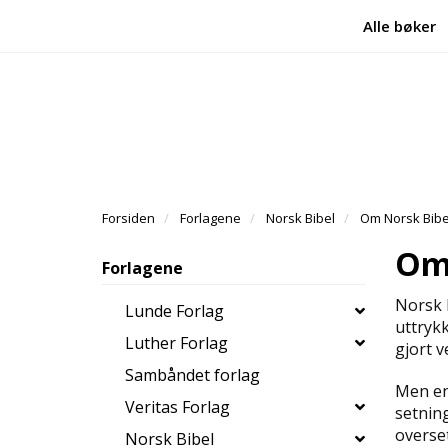
Alle bøker
Forsiden
Forlagene
Norsk Bibel
Om Norsk Bibe
Om 
Forlagene
Norsk B
Lunde Forlag
uttrykk
Luther Forlag
gjort v
Sambåndet forlag
Men en
Veritas Forlag
setning
overset
Norsk Bibel