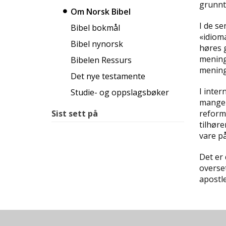
grunnt
Om Norsk Bibel
I de se
Bibel bokmål
«idioma
Bibel nynorsk
høres g
mening
Bibelen Ressurs
meninge
Det nye testamente
I inte
Studie- og oppslagsbøker
mange n
Sist sett på
reform
tilhøre
vare på
Det er
overset
apostle