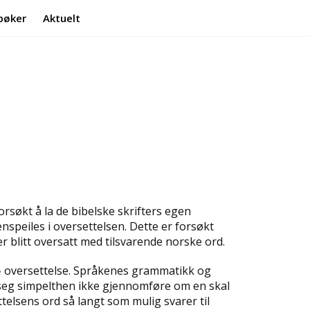
bøker
Aktuelt
Min side
Infosenter
rsøkt å la de bibelske skrifters egen
nspeiles i oversettelsen. Dette er forsøkt
r blitt oversatt med tilsvarende norske ord.
» oversettelse. Språkenes grammatikk og
r seg simpelthen ikke gjennomføre om en skal
ttelsens ord så langt som mulig svarer til