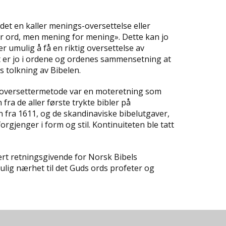
 det en kaller menings-oversettelse eller
for ord, men mening for mening». Dette kan jo
er umulig å få en riktig oversettelse av
t er jo i ordene og ordenes sammensetning at
 tolkning av Bibelen.
e oversettermetode var en moteretning som
 fra de aller første trykte bibler på
fra 1611, og de skandinaviske bibelutgaver,
orgjenger i form og stil. Kontinuiteten ble tatt
ært retningsgivende for Norsk Bibels
mulig nærhet til det Guds ords profeter og