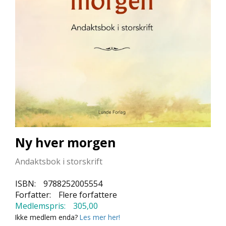
L
L
E
B
Ø
K
E
R
F
O
R
L
Ny hver morgen
A
G
Andaktsbok i storskrift
E
N
E
ISBN:
9788252005554
Forfatter:
Flere forfattere
Medlemspris:
305,00
K
Ikke medlem enda?
Les mer her!
U