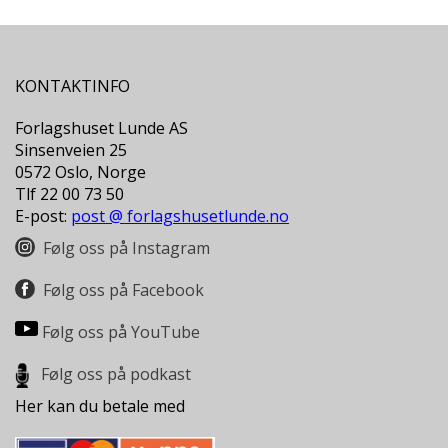
D
L
Y
KONTAKTINFO
D
-
Forlagshuset Lunde AS
O
Sinsenveien 25
G
0572 Oslo, Norge
E
Tlf 22 00 73 50
-
E-post:
B
post @ forlagshusetlunde.no
Ø
Følg oss på Instagram
K
E
Følg oss på Facebook
R
Følg oss på YouTube
A
Følg oss på podkast
K
T
Her kan du betale med
U
E