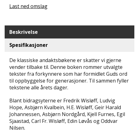
Last ned omslag
N
D
E
K
L
Beskrivelse
U
B
Spesifikasjoner
B
De klassiske andaktsbøkene er skatter vi gjerne
N
vender tilbake til. Denne boken rommer utvalgte
Y
tekster fra forkynnere som har formidlet Guds ord
H
til oppbyggelse for generasjoner. Til sammen fyller
E
T
tekstene alle årets dager.
E
R
Blant bidragsyterne er Fredrik Wisløff, Ludvig
Hope, Asbjørn Kvalbein, H.E. Wisløff, Geir Harald
T
Johannessen, Asbjørn Nordgård, Kjell Furnes, Egil
I
Sjaastad, Carl Fr. Wisløff, Edin Løvås og Oddvar
L
Nilsen.
B
U