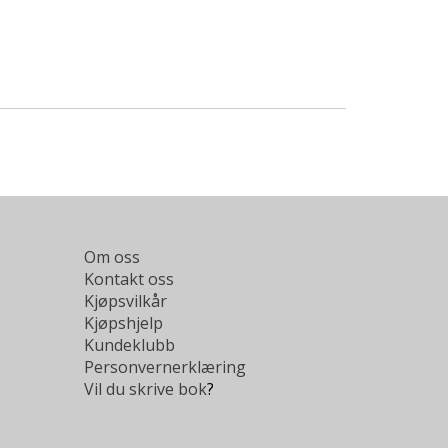
Om oss
Kontakt oss
Kjøpsvilkår
Kjøpshjelp
Kundeklubb
Personvernerklæring
Vil du skrive bok
?