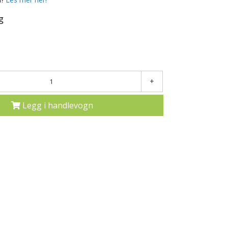
g
+
Legg i handlevogn