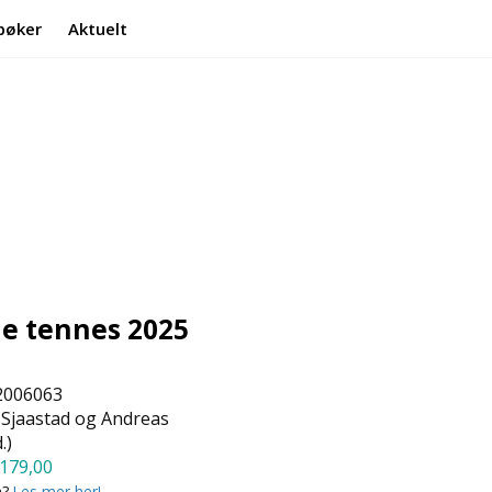
bøker
Aktuelt
Min side
Infosenter
ne tennes 2025
2006063
 Sjaastad og Andreas
.)
179,00
a?
Les mer her!