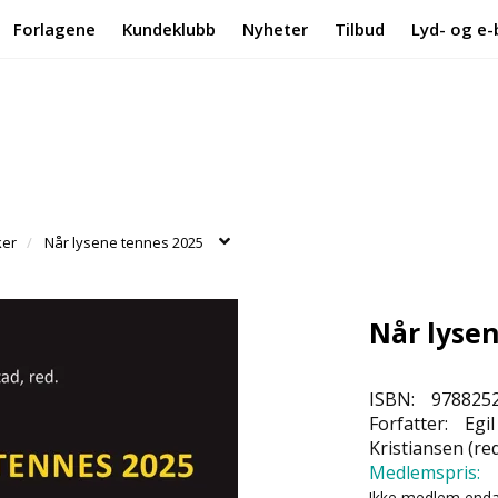
Forlagene
Kundeklubb
Nyheter
Tilbud
Lyd- og e-
ker
Når lysene tennes 2025
Når lyse
ISBN:
978825
Forfatter:
Egil
Kristiansen (red
Medlemspris:
Ikke medlem end