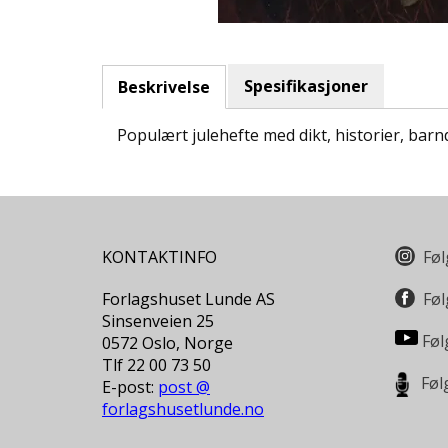
Spesifikasjoner
Beskrivelse
Populært julehefte med dikt, historier, ba
KONTAKTINFO
Føl
Forlagshuset Lunde AS
Føl
Sinsenveien 25
Føl
0572 Oslo, Norge
Tlf 22 00 73 50
Føl
E-post:
post @
forlagshusetlunde.no