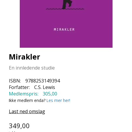
L
L
E
B
Ø
K
E
R
Mirakler
F
O
En innledende studie
R
L
ISBN:
9788253149394
A
Forfatter:
C.S. Lewis
G
Medlemspris:
305,00
E
Ikke medlem enda?
Les mer her!
N
E
Last ned omslag
349,00
K
U