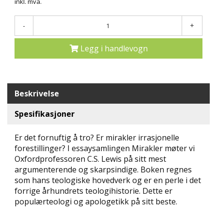
inkl. mva.
N
D
-
+
E
K
L
Legg i handlevogn
U
B
B
Beskrivelse
N
Y
Spesifikasjoner
H
E
T
Er det fornuftig å tro? Er mirakler irrasjonelle
E
forestillinger? I essaysamlingen Mirakler møter vi
R
Oxfordprofessoren C.S. Lewis på sitt mest
argumenterende og skarpsindige. Boken regnes
T
som hans teologiske hovedverk og er en perle i det
I
forrige århundrets teologihistorie. Dette er
L
populærteologi og apologetikk på sitt beste.
B
U