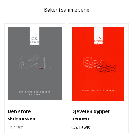
L
T
Bøker i samme serie
Den store
Djevelen dypper
skilsmissen
pennen
En drøm
C.S. Lewis