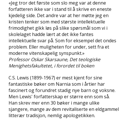
«Jeg tror det første som slo meg var at denne
D
forfatteren ikke var i stand til å skrive en eneste
kjedelig side. Det andre var at her møtte jeg en
L
kristen tenker som med største intellektuelle
Y
frimodighet gikk løs på slike spørsmål som vi i
D
skolelaget hadde lært at det ikke fantes
-
O
intellektuelle svar på. Som for eksempel det ondes
G
problem. Eller muligheten for under, sett fra et
E
moderne vitenskapelig synspunkt.»
-
Professor Oskar Skarsaune, Det teologiske
B
Menighetsfakultetet, i forordet til boken
Ø
K
C.S. Lewis (1899-1967) er mest kjent for sine
E
R
fantastiske bøker om Narnia som i årtier har
fascinert og forundret stadig nye barn og voksne.
Men Lewis' forfatterskap er større enn som så.
Han skrev mer enn 30 bøker i mange ulike
A
K
sjangere, mange av dem revitaliserte en eldgammel
T
litterær tradisjon, nemlig apologetikken.
U
E