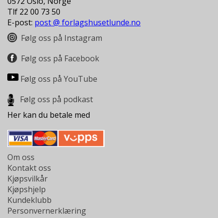
0572 Oslo, Norge
L
Tlf 22 00 73 50
T
E-post:
post @ forlagshusetlunde.no
Følg oss på Instagram
Følg oss på Facebook
Følg oss på YouTube
Følg oss på podkast
Her kan du betale med
Om oss
Kontakt oss
Kjøpsvilkår
Kjøpshjelp
Kundeklubb
Personvernerklæring