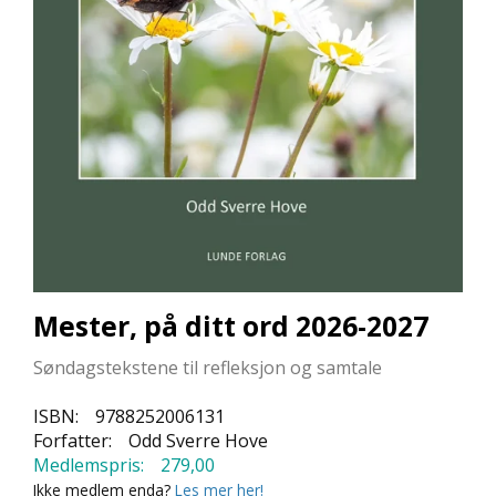
L
L
E
B
Ø
K
E
R
F
O
R
L
A
Mester, på ditt ord 2026-2027
G
E
Søndagstekstene til refleksjon og samtale
N
E
ISBN:
9788252006131
Forfatter:
Odd Sverre Hove
Medlemspris:
279,00
K
Ikke medlem enda?
Les mer her!
U