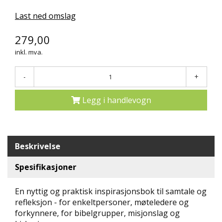
N
Last ned omslag
D
E
279,00
K
L
inkl. mva.
U
B
B
-
+
Legg i handlevogn
N
Y
H
E
T
Beskrivelse
E
R
Spesifikasjoner
T
En nyttig og praktisk inspirasjonsbok til samtale og
I
L
refleksjon - for enkeltpersoner, møteledere og
B
forkynnere, for bibelgrupper, misjonslag og
U