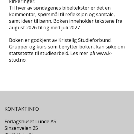
kirkeringer.
D
Til hver av søndagenes bibeltekster er det en
kommentar, spørsmål til refleksjon og samtale,
L
samt ideer til bønn. Boken inneholder tekstene fra
Y
august 2026 til og med juli 2027.
D
-
Boken er godkjent av Kristelig Studieforbund.
O
Grupper og kurs som benytter boken, kan søke om
G
statsstøtte til studiearbeid. Les mer på www.k-
E
-
stud.no.
B
Ø
K
E
R
A
KONTAKTINFO
K
T
Forlagshuset Lunde AS
U
Sinsenveien 25
E