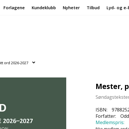
Forlagene
Kundeklubb
Nyheter
Tilbud
Lyd- og e-
itt ord 2026-2027
Mester, p
Søndagstekstene
ISBN:
978825
Forfatter:
Odd
Medlemspris:
Ikke medlem end