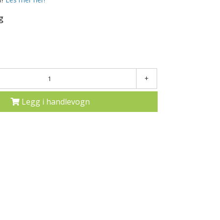
g
+
Legg i handlevogn