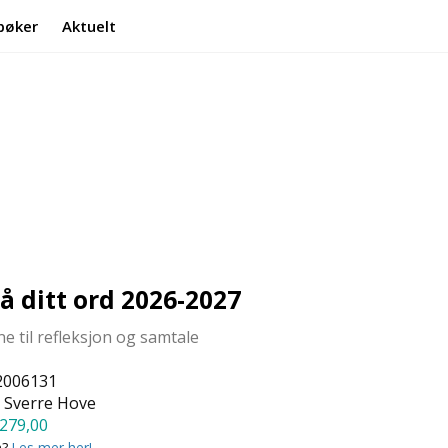
bøker
Aktuelt
Min side
Infosenter
å ditt ord 2026-2027
 til refleksjon og samtale
2006131
 Sverre Hove
279,00
a?
Les mer her!