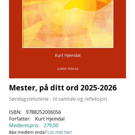
L
L
E
B
Ø
K
E
R
F
O
R
L
A
Mester, på ditt ord 2025-2026
G
E
Søndagstekstene - til samtale og refleksjon
N
E
ISBN:
9788252006056
Forfatter:
Kurt Hjemdal
Medlemspris:
279,00
K
Ikke medlem enda?
Les mer her!
U