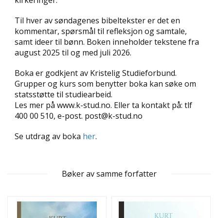
kirkeringer.
D
Til hver av søndagenes bibeltekster er det en
L
kommentar, spørsmål til refleksjon og samtale,
Y
samt ideer til bønn. Boken inneholder tekstene fra
D
august 2025 til og med juli 2026.
-
O
Boka er godkjent av Kristelig Studieforbund.
G
Grupper og kurs som benytter boka kan søke om
E
statsstøtte til studiearbeid.
-
B
Les mer på www.k-stud.no. Eller ta kontakt på: tlf
Ø
400 00 510, e-post. post@k-stud.no
K
E
Se utdrag av boka
her
.
R
Bøker av samme forfatter
A
K
T
U
E