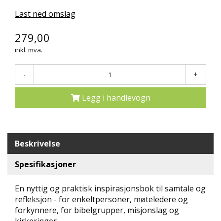
N
Last ned omslag
D
E
279,00
K
L
inkl. mva.
U
B
-
+
B
Legg i handlevogn
N
Y
H
E
T
Beskrivelse
E
R
Spesifikasjoner
T
En nyttig og praktisk inspirasjonsbok til samtale og
I
refleksjon - for enkeltpersoner, møteledere og
L
B
forkynnere, for bibelgrupper, misjonslag og
U