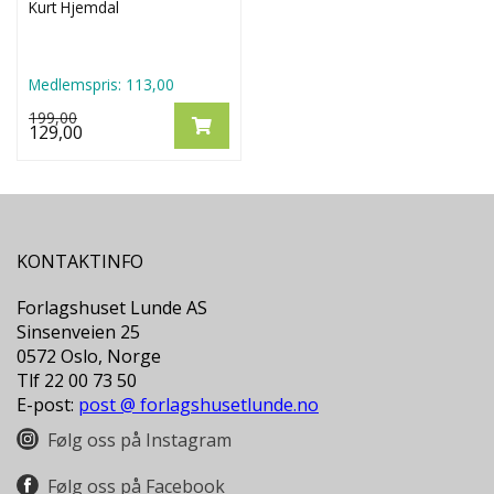
Kurt Hjemdal
Medlemspris:
113,00
199,00
129,00
KONTAKTINFO
Forlagshuset Lunde AS
Sinsenveien 25
0572 Oslo, Norge
Tlf 22 00 73 50
E-post:
post @ forlagshusetlunde.no
Følg oss på Instagram
Følg oss på Facebook