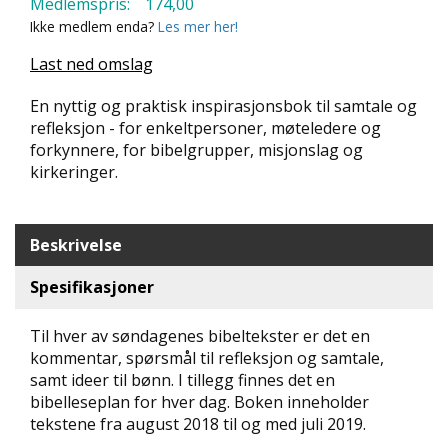
Medlemspris:
174,00
N
Ikke medlem enda?
Les mer her!
D
E
Last ned omslag
K
L
En nyttig og praktisk inspirasjonsbok til samtale og
U
refleksjon - for enkeltpersoner, møteledere og
B
forkynnere, for bibelgrupper, misjonslag og
B
kirkeringer.
N
Y
H
Beskrivelse
E
T
Spesifikasjoner
E
R
Til hver av søndagenes bibeltekster er det en
kommentar, spørsmål til refleksjon og samtale,
T
samt ideer til bønn. I tillegg finnes det en
I
bibelleseplan for hver dag. Boken inneholder
L
tekstene fra august 2018 til og med juli 2019.
B
U