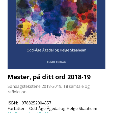
L
L
E
B
Ø
K
E
R
F
O
R
L
A
Mester, på ditt ord 2018-19
G
E
Søndagstekstene 2018-2019. Til samtale og
N
E
refleksjon
ISBN:
9788252004557
Forfatter:
Odd-Åge Ågedal og Helge Skaaheim
K
U