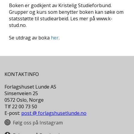
D
Boken er godkjent av Kristelig Studieforbund.
Grupper og kurs som benytter boken kan søke om
statsstøtte til studiearbeid. Les mer på www.k-
L
Y
stud.no.
D
-
Se utdrag av boka
her
.
O
G
E
-
B
Ø
KONTAKTINFO
K
E
Forlagshuset Lunde AS
R
Sinsenveien 25
0572 Oslo, Norge
Tlf 22 00 73 50
A
E-post:
post @ forlagshusetlunde.no
K
T
Følg oss på Instagram
U
E