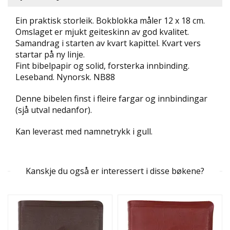
D
Ein praktisk storleik. Bokblokka måler 12 x 18 cm.
Omslaget er mjukt geiteskinn av god kvalitet.
L
Y
Samandrag i starten av kvart kapittel. Kvart vers
D
startar på ny linje.
-
Fint bibelpapir og solid, forsterka innbinding.
O
Leseband. Nynorsk. NB88
G
E
Denne bibelen finst i fleire fargar og innbindingar
-
(sjå utval nedanfor).
B
Ø
K
Kan leverast med namnetrykk i gull
.
E
R
Kanskje du også er interessert i disse bøkene?
A
K
T
U
E