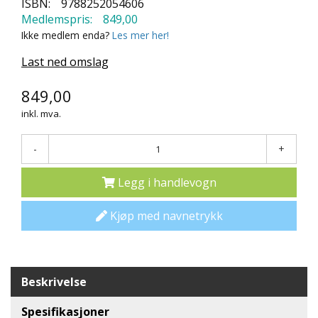
ISBN:
9788252054606
N
Medlemspris:
849,00
D
Ikke medlem enda?
Les mer her!
E
K
Last ned omslag
L
U
849,00
B
B
inkl. mva.
N
-
+
Y
H
Legg i handlevogn
E
T
E
Kjøp med navnetrykk
R
T
I
Beskrivelse
L
B
Spesifikasjoner
U