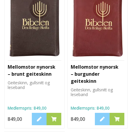
L
T
Mellomstor nynorsk
Mellomstor nynorsk
– brunt geiteskinn
– burgunder
geiteskinn
Geiteskinn, gullsnitt og
leseband
Geiteskinn, gullsnitt og
leseband
Medlemspris:
849,00
Medlemspris:
849,00
849,00
849,00