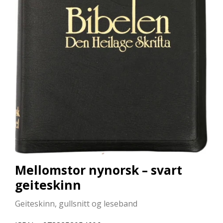
L
L
E
B
Ø
K
E
R
F
O
R
L
A
G
E
Mellomstor nynorsk – svart
N
E
geiteskinn
Geiteskinn, gullsnitt og leseband
K
U