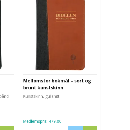
t
Mellomstor bokmål – sort og
brunt kunstskinn
ebånd
Kunstskinn, gullsnitt
Medlemspris:
479,00