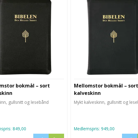
mstor bokmål – sort
Mellomstor bokmål – sor
skinn
kalveskinn
inn, gullsnitt og lesebånd
Mykt kalveskinn, gullsnitt og les
spris:
849,00
Medlemspris:
949,00