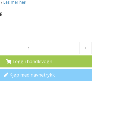
a?
Les mer her!
g
+
Legg i handlevogn
Kjøp med navnetrykk