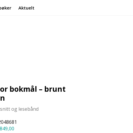
bøker
Aktuelt
Min side
Infosenter
or bokmål – brunt
nn
lsnitt og lesebånd
2048681
849,00