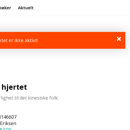
bøker
Aktuelt
Min side
Infosenter
tet er ikke aktivt!
 hjertet
lighet til det kinesiske folk
3146607
Eriksen
87,00