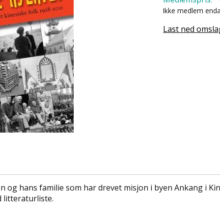
Ikke medlem end
Last ned omsla
g hans familie som har drevet misjon i byen Ankang i Kina.
itteraturliste.