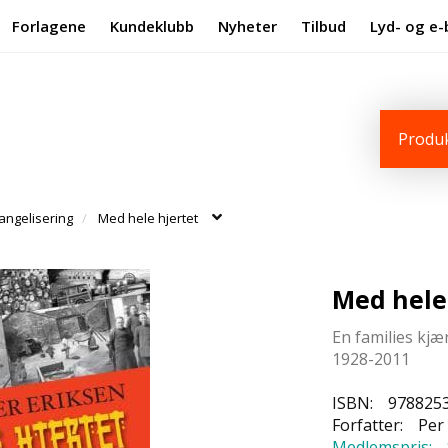
Forlagene
Kundeklubb
Nyheter
Tilbud
Lyd- og e-
Produk
angelisering
Med hele hjertet
Med hele
En families kjær
1928-2011
ISBN:
978825
Forfatter:
Per 
Medlemspris: