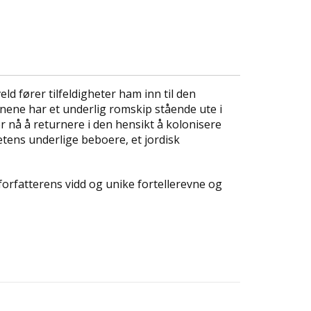
d fører tilfeldigheter ham inn til den
ne har et underlig romskip stående ute i
 nå å returnere i den hensikt å kolonisere
etens underlige beboere, et jordisk
st forfatterens vidd og unike fortellerevne og