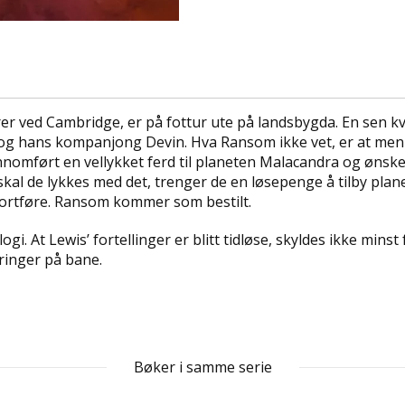
r ved Cambridge, er på fottur ute på landsbygda. En sen kvel
 hans kompanjong Devin. Hva Ransom ikke vet, er at menne
nomført en vellykket ferd til planeten Malacandra og ønsker
kal de lykkes med det, trenger de en løsepenge å tilby plan
rtføre. Ransom kommer som bestilt.
ilogi. At Lewis’ fortellinger er blitt tidløse, skyldes ikke min
inger på bane.
Bøker i samme serie