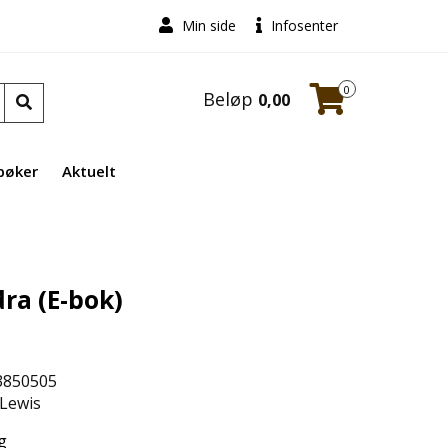
Min side
Infosenter
0
Beløp
0,00
bøker
Aktuelt
ra (E-bok)
3850505
 Lewis
g