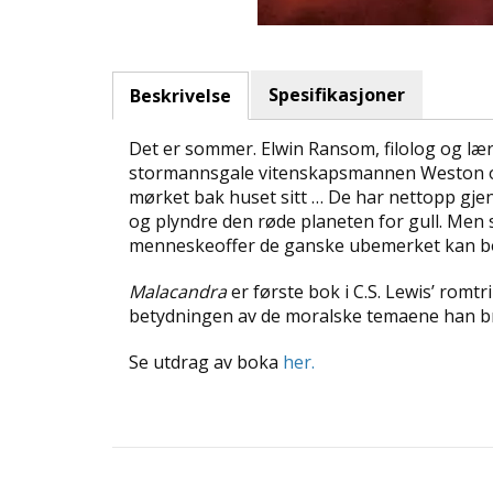
Spesifikasjoner
Beskrivelse
Det er sommer. Elwin Ransom, filolog og lære
stormannsgale vitenskapsmannen Weston og
mørket bak huset sitt … De har nettopp gjen
og plyndre den røde planeten for gull. Men s
menneskeoffer de ganske ubemerket kan bo
Malacandra
er første bok i C.S. Lewis’ romtr
betydningen av de moralske temaene han br
Se utdrag av boka
her.