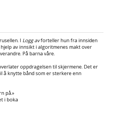
usellen. I
Logg av
forteller hun fra innsiden
jelp av innsikt i algoritmenes makt over
hverandre. På barna våre.
verlater oppdragelsen til skjermene. Det er
til å knytte bånd som er sterkere enn
rn på.»
t i boka