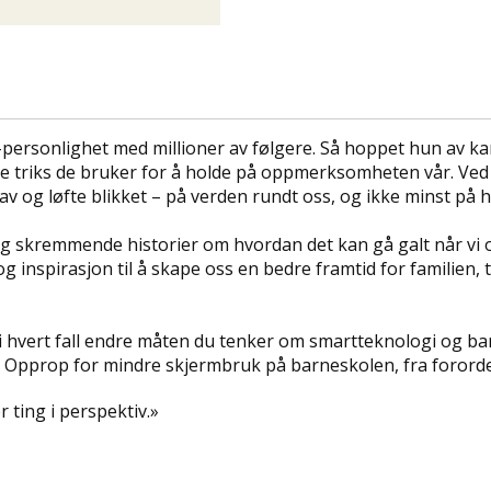
personlighet med millioner av følgere. Så hoppet hun av kar
e triks de bruker for å holde på oppmerksomheten vår. Ved h
 av og løfte blikket – på verden rundt oss, og ikke minst på 
g skremmende historier om hvordan det kan gå galt når vi o
 inspirasjon til å skape oss en bedre framtid for familien, 
il i hvert fall endre måten du tenker om smartteknologi og ba
av Opprop for mindre skjermbruk på barneskolen, fra fororde
 ting i perspektiv.»