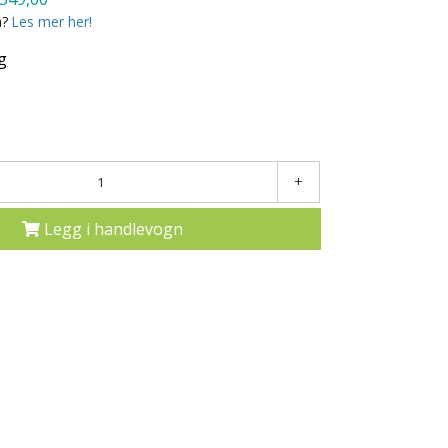
a?
Les mer her!
g
+
Legg i handlevogn