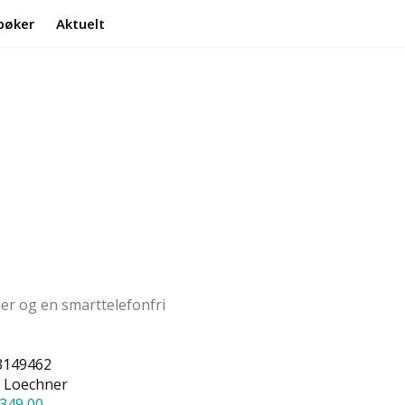
bøker
Aktuelt
Min side
Infosenter
er og en smarttelefonfri
3149462
 Loechner
349,00