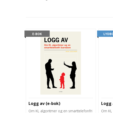
E-BOK
LYDB
Logg av (e-bok)
Logg 
Om KI, algoritmer og en smarttelefonfri
Om KI, 