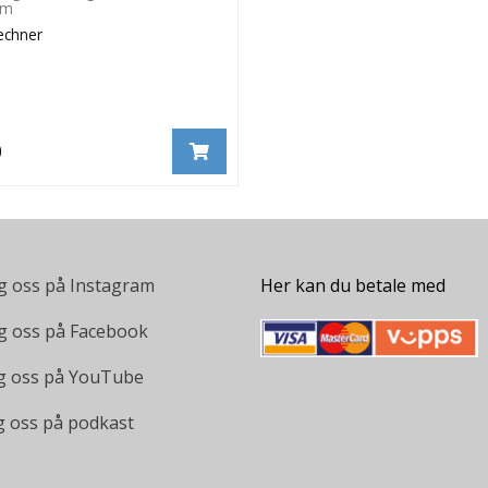
om
echner
0
g oss på Instagram
Her kan du betale med
g oss på Facebook
g oss på YouTube
g oss på podkast