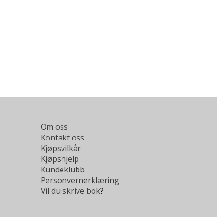
Om oss
Kontakt oss
Kjøpsvilkår
Kjøpshjelp
Kundeklubb
Personvernerklæring
Vil du skrive bok
?