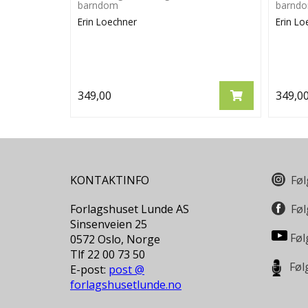
barndom
barnd
Erin Loechner
Erin Lo
349,00
349,0
KONTAKTINFO
Føl
Forlagshuset Lunde AS
Føl
Sinsenveien 25
Føl
0572 Oslo, Norge
Tlf 22 00 73 50
Føl
E-post:
post @
forlagshusetlunde.no