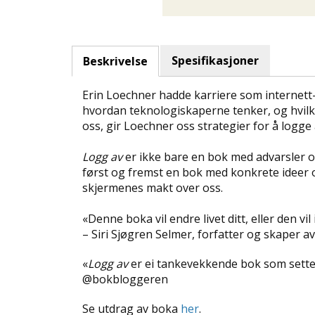
Spesifikasjoner
Beskrivelse
Erin Loechner hadde karriere som internett-
hvordan teknologiskaperne tenker, og hvilk
oss, gir Loechner oss strategier for å logge
Logg av
er ikke bare en bok med advarsler o
først og fremst en bok med konkrete ideer og
skjermenes makt over oss.
«Denne boka vil endre livet ditt, eller den v
– Siri Sjøgren Selmer, forfatter og skaper 
«
Logg av
er ei tankevekkende bok som setter
@bokbloggeren
Se utdrag av boka
her
.